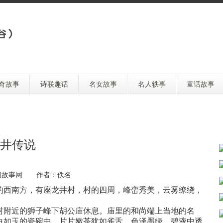
奇故事
诗联趣话
名女故事
名人轶事
童话故事
井传说
间故事网 作者：佚名
西南方，有座龙井村，村的四周，峰峦秀美，云雾缭绕，
附近的狮子峰下胡公庙休息。庙里的和尚端上当地的名
白如玉的瓷碗中，片片嫩茶犹如雀舌，色泽墨绿，碧液中透