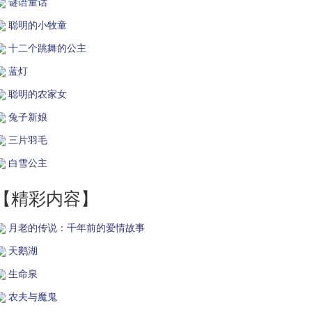
谜语童话
聪明的小牧童
十二个跳舞的公主
蓝灯
聪明的农家女
兔子新娘
三片羽毛
白雪公主
【精彩内容】
月老的传说：千年前的爱情故事
天鹅湖
生命泉
农夫与魔鬼