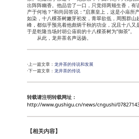
出阵阵幽香。他品尝了一口，只觉得两颊生香，有
产于何地？”和尚回答说：“启禀皇上，这是小庙所
如染，十八棵茶树嫩芽初发，青翠欲低，周围群山
峰，都似乎预兆着他彪炳千秋的功业，况且十八又
于是乾隆当场封胡公庙前的十八棵茶树为“御茶”。
从此，龙井茶名声远扬。
·上一篇文章：
龙井茶的传说和发展
·下一篇文章：
龙井茶的传说
转载请注明转载网址：
http://www.gushigu.cn/news/cngushi/078271
【相关内容】