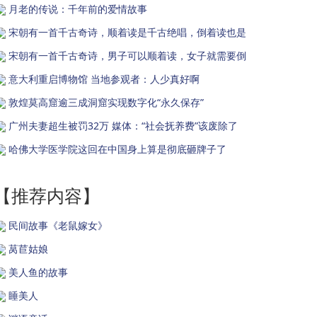
月老的传说：千年前的爱情故事
宋朝有一首千古奇诗，顺着读是千古绝唱，倒着读也是
宋朝有一首千古奇诗，男子可以顺着读，女子就需要倒
意大利重启博物馆 当地参观者：人少真好啊
敦煌莫高窟逾三成洞窟实现数字化“永久保存”
广州夫妻超生被罚32万 媒体：“社会抚养费”该废除了
哈佛大学医学院这回在中国身上算是彻底砸牌子了
【推荐内容】
民间故事《老鼠嫁女》
莴苣姑娘
美人鱼的故事
睡美人