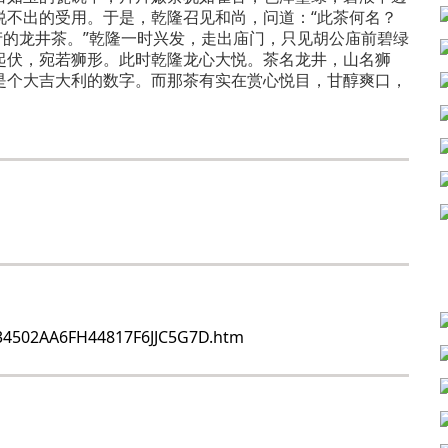
说不出的受用。于是，乾隆召见和尚，问道：“此茶何名？
产的龙井茶。”乾隆一时兴发，走出庙门，只见胡公庙前碧绿
起伏，宛若狮形。此时乾隆龙心大悦。茶名龙井，山名狮
是个大吉大利的数字。而那茶有实在赏心悦目，甘醇爽口，
434502AA6FH44817F6JJC5G7D.htm