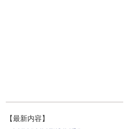
【最新内容】