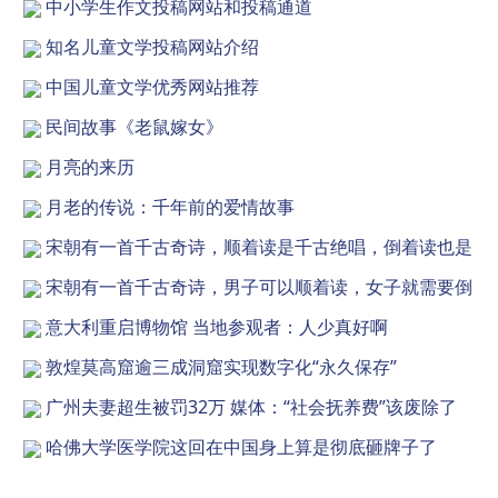
中小学生作文投稿网站和投稿通道
知名儿童文学投稿网站介绍
中国儿童文学优秀网站推荐
民间故事《老鼠嫁女》
月亮的来历
月老的传说：千年前的爱情故事
宋朝有一首千古奇诗，顺着读是千古绝唱，倒着读也是
宋朝有一首千古奇诗，男子可以顺着读，女子就需要倒
意大利重启博物馆 当地参观者：人少真好啊
敦煌莫高窟逾三成洞窟实现数字化“永久保存”
广州夫妻超生被罚32万 媒体：“社会抚养费”该废除了
哈佛大学医学院这回在中国身上算是彻底砸牌子了