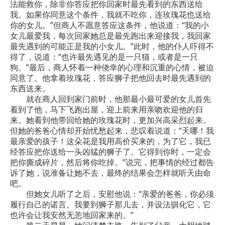
法能救你，除非你答应把你回家时最先看到的东西送给
我。如果你同意这个条件，我就不吃你，连玫瑰花也送给
你的女儿。”但商人不愿意答应这条件，他说道：“我的小
女儿最爱我，每次回家她总是最先跑出来迎接我，我回家
最先遇到的可能正是我的小女儿。”此时，他的仆人吓得不
得了，说道：“也许最先遇见的是一只猫，或者是一只
狗。”最后，商人怀着一种侥幸的心理和沉重的心情，被迫
同意了。他拿着玫瑰花，答应狮子把他回去时最先遇到的
东西送来。
就在商人回到家门前时，他那最小最可爱的女儿首先
看到了他，马下飞跑出屋，迎上前来用亲吻欢迎他的归
来。她看到他带回给她的玫瑰花时，更加兴高采烈起来。
但她的爸爸心情却开始忧愁起来，悲叹着说道：“天哪！我
最亲爱的孩子！这朵花是我用高价买来的，为了它，我已
经答应把你送给一头凶猛的狮子了。它得到你时，一定会
把你撕成碎片，然后将你吃掉。”说完，把事情的经过都告
诉了她，说准备让她不去，最终的结果会怎样就听天由命
吧。
但她女儿听了之后，安慰他说：“亲爱的爸爸，你必须
履行自己的诺言。我要到狮子那儿去，并设法驯化它，它
也许会让我安然无恙地回家来的。”