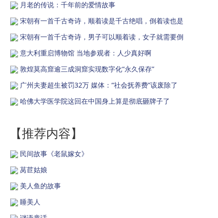
月老的传说：千年前的爱情故事
宋朝有一首千古奇诗，顺着读是千古绝唱，倒着读也是
宋朝有一首千古奇诗，男子可以顺着读，女子就需要倒
意大利重启博物馆 当地参观者：人少真好啊
敦煌莫高窟逾三成洞窟实现数字化“永久保存”
广州夫妻超生被罚32万 媒体：“社会抚养费”该废除了
哈佛大学医学院这回在中国身上算是彻底砸牌子了
【推荐内容】
民间故事《老鼠嫁女》
莴苣姑娘
美人鱼的故事
睡美人
谜语童话