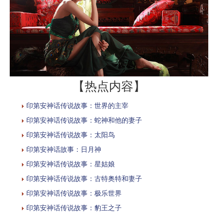
【热点内容】
印第安神话传说故事：世界的主宰
印第安神话传说故事：蛇神和他的妻子
印第安神话传说故事：太阳鸟
印第安神话故事：日月神
印第安神话传说故事：星姑娘
印第安神话传说故事：古特奥特和妻子
印第安神话传说故事：极乐世界
印第安神话传说故事：豹王之子