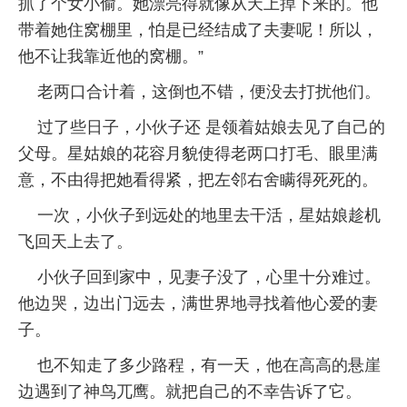
抓了个女小偷。她漂亮得就像从天上掉下来的。他
带着她住窝棚里，怕是已经结成了夫妻呢！所以，
他不让我靠近他的窝棚。”
老两口合计着，这倒也不错，便没去打扰他们。
过了些日子，小伙子还 是领着姑娘去见了自己的
父母。星姑娘的花容月貌使得老两口打毛、眼里满
意，不由得把她看得紧，把左邻右舍瞒得死死的。
一次，小伙子到远处的地里去干活，星姑娘趁机
飞回天上去了。
小伙子回到家中，见妻子没了，心里十分难过。
他边哭，边出门远去，满世界地寻找着他心爱的妻
子。
也不知走了多少路程，有一天，他在高高的悬崖
边遇到了神鸟兀鹰。就把自己的不幸告诉了它。