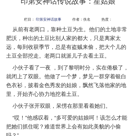
印第安神话传说故事：星姑娘
栏目：
印第安神话故事
作者：佚名 热度：
从前有老两口，靠种土豆为生。他们的土地非常
肥沃，种出的土豆比别人家的都大，只是离家太
远，每到收获季节，总是有盗贼来偷，把大个儿的
土豆全部挖走。老两口就派儿子去看土豆。
小伙子看了一夜 ，到了黎明时分，实在倦极了，
就闭上了双眼。他做了一个梦，梦见一群穿着银白
色衣衫，披着金色秀发的姑娘，飘然飞落他家的地
里，开始齐心协力地挖着土豆。
小伙子张开双眼，呆愣在那里看着她们。
“哎！”他感叹着，“多可爱的姑娘呵！该怎么才能
把她们抓住呢？难道世界上会有如此美貌的小偷
吗？”