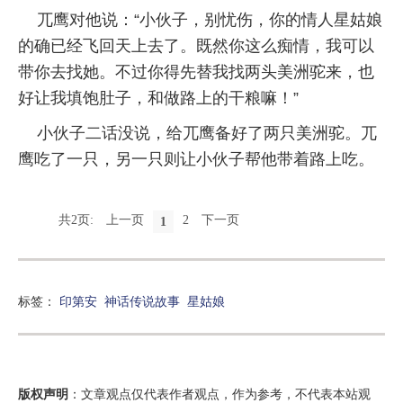
兀鹰对他说：“小伙子，别忧伤，你的情人星姑娘
的确已经飞回天上去了。既然你这么痴情，我可以
带你去找她。不过你得先替我找两头美洲驼来，也
好让我填饱肚子，和做路上的干粮嘛！”
小伙子二话没说，给兀鹰备好了两只美洲驼。兀
鹰吃了一只，另一只则让小伙子帮他带着路上吃。
共2页:
上一页
2
下一页
1
标签：
印第安
神话传说故事
星姑娘
版权声明
：文章观点仅代表作者观点，作为参考，不代表本站观