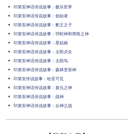
印第安神话传说故事：极乐世界
印第安神话传说故事：创始者
印第安神话传说故事：豹王之子
印第安神话传说故事：羽蛇神和黑暗之神
印第安神话传说故事：星姑娘
印第安神话传说故事：太阳贞女
印第安神话传说故事：太阳鸟
印第安神话传说故事：森林变形神
印第安传说故事：哈亚可瓦
印第安神话传说故事：复仇之神
印第安神话传说故事：战神
印第安神话传说故事：众神之战