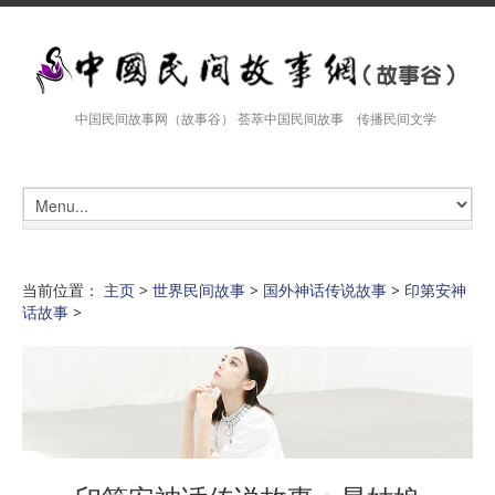
中国民间故事网（故事谷） 荟萃中国民间故事 传播民间文学
当前位置：
主页
>
世界民间故事
>
国外神话传说故事
>
印第安神
话故事
>