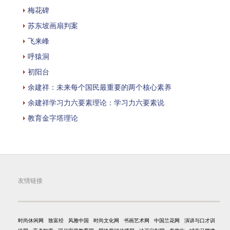
梅花碑
苏东坡画扇判案
飞来峰
呼猿洞
初阳台
余建祥：未来每个国民最重要的两个核心素养
余建祥学习力六要素理论：学习力六要素说
教育金字塔理论
友情链接
时尚休闲网
致富经
风雅中国
时尚文化网
书画艺术网
中国兰花网
演讲与口才训