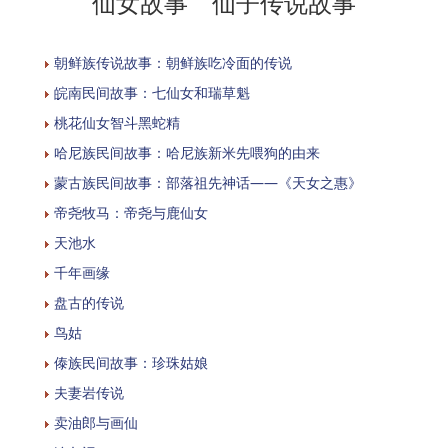
仙女故事 仙子传说故事
朝鲜族传说故事：朝鲜族吃冷面的传说
皖南民间故事：七仙女和瑞草魁
桃花仙女智斗黑蛇精
哈尼族民间故事：哈尼族新米先喂狗的由来
蒙古族民间故事：部落祖先神话——《天女之惠》
帝尧牧马：帝尧与鹿仙女
天池水
千年画缘
盘古的传说
鸟姑
傣族民间故事：珍珠姑娘
夫妻岩传说
卖油郎与画仙