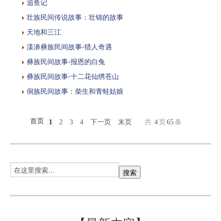
追鱼记
壮族民间传说故事：壮锦的故事
天地和三江
漾濞彝族民间故事-猎人奇遇
彝族民间故事-报恩的白兔
彝族民间故事-十二花仙绣苍山
侗族民间故事：柴生和青蛙姑娘
首页
1
2
3
4
下一页
末页
共
4
页
65
条