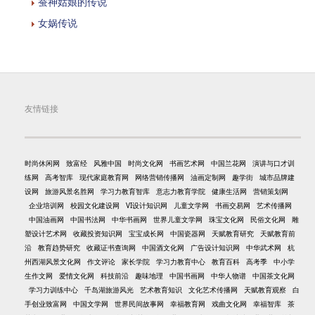
蚕神姑娘的传说
女娲传说
友情链接
时尚休闲网
致富经
风雅中国
时尚文化网
书画艺术网
中国兰花网
演讲与口才训
练网
高考智库
现代家庭教育网
网络营销传播网
油画定制网
趣学街
城市品牌建
设网
旅游风景名胜网
学习力教育智库
意志力教育学院
健康生活网
营销策划网
企业培训网
校园文化建设网
VI设计知识网
儿童文学网
书画交易网
艺术传播网
中国油画网
中国书法网
中华书画网
世界儿童文学网
珠宝文化网
民俗文化网
雕
塑设计艺术网
收藏投资知识网
宝宝成长网
中国瓷器网
天赋教育研究
天赋教育前
沿
教育趋势研究
收藏证书查询网
中国酒文化网
广告设计知识网
中华武术网
杭
州西湖风景文化网
作文评论
家长学院
学习力教育中心
教育百科
高考季
中小学
生作文网
爱情文化网
科技前沿
趣味地理
中国书画网
中华人物谱
中国茶文化网
学习力训练中心
千岛湖旅游风光
艺术教育知识
文化艺术传播网
天赋教育观察
白
手创业致富网
中国文学网
世界民间故事网
幸福教育网
戏曲文化网
幸福智库
茶