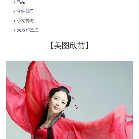
鸟姑
金铢仙子
茶女传奇
天地和三江
【美图欣赏】