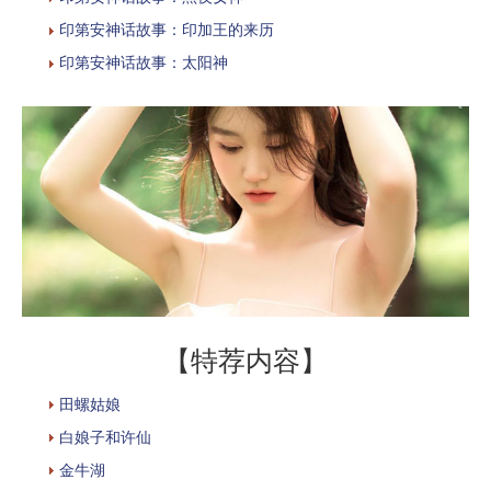
印第安神话故事：印加王的来历
印第安神话故事：太阳神
【特荐内容】
田螺姑娘
白娘子和许仙
金牛湖