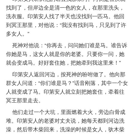
找到了，但岸边全是清一色的女人，在那里洗头，
洗衣服。印第安人找了半天也没找到一匹马。他回
到冥王那里，对他说：“我没有找到马，只见到了许
多女人。”
死神对他说：“你再去，问问她们谁是马。谁告诉
你她是马，这女人就是你的老婆。只要你一问，她
就会变成马。好好套住她，把她牵到我这里来！”
印第安人返回河边，按死神的吩咐做了。他向那
群女人问道：“你们谁是马？”话音刚落，其中一个女
人就变成了马。印第安人就立刻把她套住，牵着往
冥王那里走去。
他们走过一个大坑，里面燃着大火，旁边白骨成
堆。印第安人的老婆对丈夫说，她每天都到河边洗
澡，然后带木柴回来，洗澡的时候是女人，驮木柴