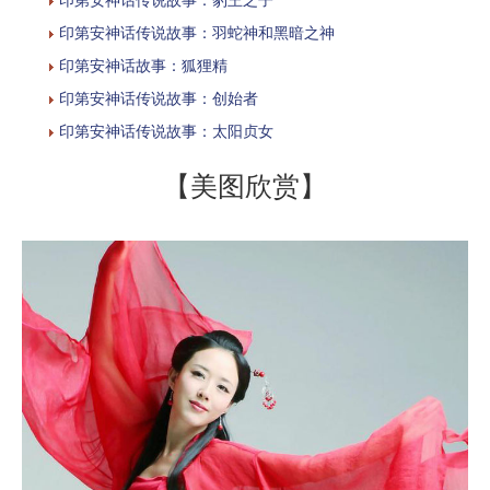
印第安神话传说故事：羽蛇神和黑暗之神
印第安神话故事：狐狸精
印第安神话传说故事：创始者
印第安神话传说故事：太阳贞女
【美图欣赏】