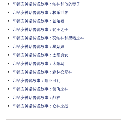
印第安神话传说故事：蛇神和他的妻子
印第安神话传说故事：极乐世界
印第安神话传说故事：创始者
印第安神话传说故事：豹王之子
印第安神话传说故事：羽蛇神和黑暗之神
印第安神话传说故事：星姑娘
印第安神话传说故事：太阳贞女
印第安神话传说故事：太阳鸟
印第安神话传说故事：森林变形神
印第安传说故事：哈亚可瓦
印第安神话传说故事：复仇之神
印第安神话传说故事：战神
印第安神话传说故事：众神之战