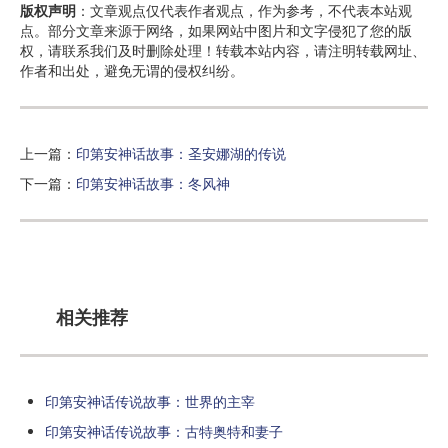
版权声明
：文章观点仅代表作者观点，作为参考，不代表本站观
点。部分文章来源于网络，如果网站中图片和文字侵犯了您的版
权，请联系我们及时删除处理！转载本站内容，请注明转载网址、
作者和出处，避免无谓的侵权纠纷。
上一篇：
印第安神话故事：圣安娜湖的传说
下一篇：
印第安神话故事：冬风神
相关推荐
印第安神话传说故事：世界的主宰
印第安神话传说故事：古特奥特和妻子