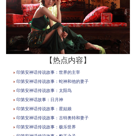
【热点内容】
印第安神话传说故事：世界的主宰
印第安神话传说故事：蛇神和他的妻子
印第安神话传说故事：太阳鸟
印第安神话故事：日月神
印第安神话传说故事：星姑娘
印第安神话传说故事：古特奥特和妻子
印第安神话传说故事：极乐世界
印第安神话传说故事：豹王之子