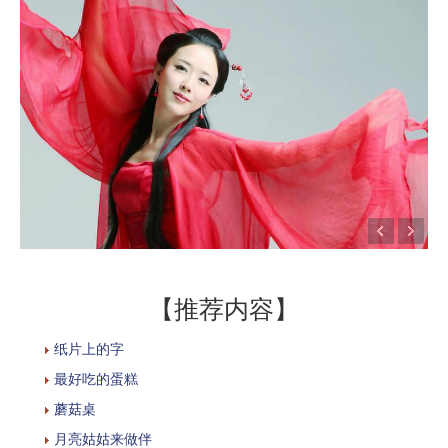
【推荐内容】
纸片上的字
最好吃的蛋糕
蘑菇桌
月亮姑姑来做伴