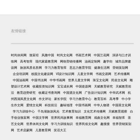
友情链接
时尚休闲网
致富经
风雅中国
时尚文化网
书画艺术网
中国兰花网
演讲与口才训
练网
高考智库
现代家庭教育网
网络营销传播网
油画定制网
趣学街
城市品牌建
设网
旅游风景名胜网
学习力教育智库
意志力教育学院
健康生活网
营销策划网
企业培训网
校园文化建设网
VI设计知识网
儿童文学网
书画交易网
艺术传播网
中国油画网
中国书法网
中华书画网
世界儿童文学网
珠宝文化网
民俗文化网
雕
塑设计艺术网
收藏投资知识网
宝宝成长网
中国瓷器网
天赋教育研究
天赋教育前
沿
教育趋势研究
收藏证书查询网
中国酒文化网
广告设计知识网
中华武术网
杭
州西湖风景文化网
作文评论
家长学院
学习力教育中心
教育百科
高考季
中小学
生作文网
爱情文化网
科技前沿
趣味地理
中国书画网
中华人物谱
中国茶文化网
学习力训练中心
千岛湖旅游风光
艺术教育知识
文化艺术传播网
天赋教育观察
白
手创业致富网
中国文学网
世界民间故事网
幸福教育网
戏曲文化网
幸福智库
茶
艺文化网
世界休闲文化网
学习力训练知识
世界民俗文化网
趣搜搜
世界营销策划
网
艺术启蒙网
儿童教育网
笑话大王