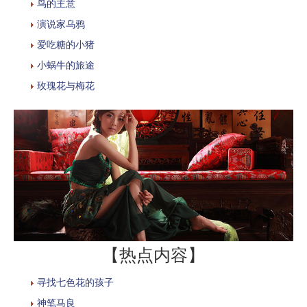
鸟的主意
演说家乌鸦
爱吃糖的小猪
小蜗牛的旅途
玫瑰花与梅花
【热点内容】
寻找七色花的孩子
神笔马良