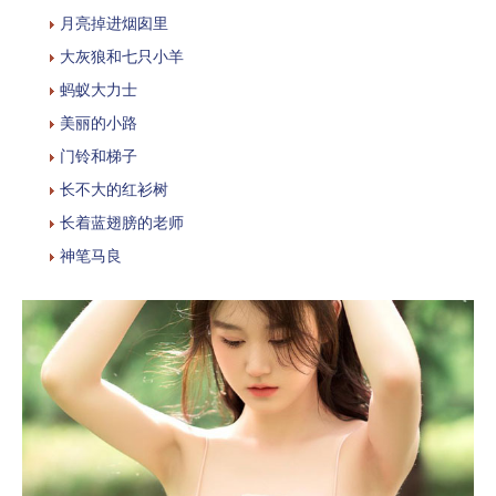
月亮掉进烟囱里
大灰狼和七只小羊
蚂蚁大力士
美丽的小路
门铃和梯子
长不大的红衫树
长着蓝翅膀的老师
神笔马良