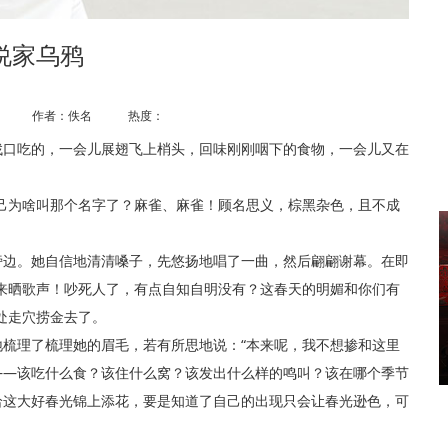
说家乌鸦
作者：佚名 热度：
口吃的，一会儿展翅飞上梢头，回味刚刚咽下的食物，一会儿又在
。
为啥叫那个名字了？麻雀、麻雀！顾名思义，棕黑杂色，且不成
边。她自信地清清嗓子，先悠扬地唱了一曲，然后翩翩谢幕。在即
来晒歌声！吵死人了，有点自知自明没有？这春天的明媚和你们有
处走穴捞金去了。
理了梳理她的眉毛，若有所思地说：“本来呢，我不想掺和这里
——该吃什么食？该住什么窝？该发出什么样的鸣叫？该在哪个季节
给这大好春光锦上添花，要是知道了自己的出现只会让春光逊色，可