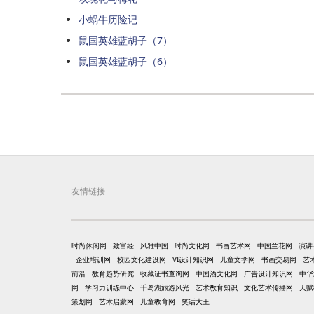
小蜗牛历险记
鼠国英雄蓝胡子（7）
鼠国英雄蓝胡子（6）
友情链接
时尚休闲网
致富经
风雅中国
时尚文化网
书画艺术网
中国兰花网
演讲
企业培训网
校园文化建设网
VI设计知识网
儿童文学网
书画交易网
艺
前沿
教育趋势研究
收藏证书查询网
中国酒文化网
广告设计知识网
中华
网
学习力训练中心
千岛湖旅游风光
艺术教育知识
文化艺术传播网
天赋
策划网
艺术启蒙网
儿童教育网
笑话大王