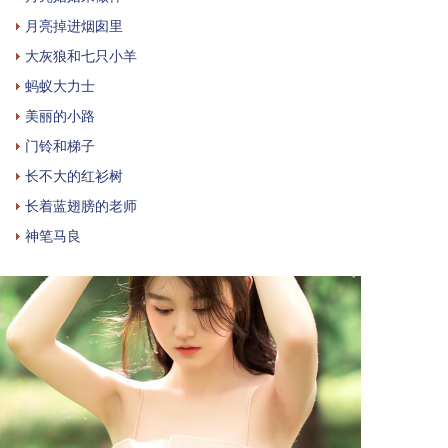
月亮掉进烟囱里
大灰狼和七只小羊
蚂蚁大力士
美丽的小路
门铃和梯子
长不大的红衫树
长着蓝翅膀的老师
神笔马良