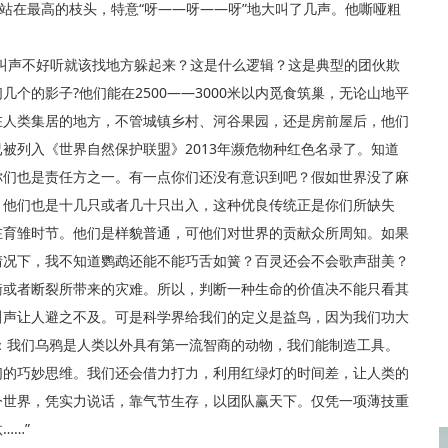
在最高的枝头，特意“呀——呀——呀”地大叫了几声。他嘶哑粗
声不好听就该找地方躲起来？这是什么逻辑？这是典型的团伙欺
个的影子?他们能在2500——3000米以内觅食筑巢，无论山地平
在人类集居的地方，不管城镇乡村、河谷果园，还是房前屋后，他们
被列入《世界自然保护联盟》2013年濒危物种红色名录了。知道
你们也是责任方之一。有一点你们还没有意识到吧？假如世界没了麻
，他们也是十几只或者几十只出入，这种优良传统正是你们所缺失
在育雏时节。他们是样貌普通，可他们对世界的贡献众所周知。如果
情况下，我不知道鹦鹉还能不能巧舌如簧？百灵还会不会歌声甜美？
衡或者断裂所带来的灾难。所以，判断一种生命的价值决不能只看其
叫声让人避之不及。可是科学界给我们的定义是益鸟，因为我们功大
：我们乌鸦是人类以外具有第一流智商的动物，我们能制造工具。
们的巧妙思维。我们还会借力打力，利用红绿灯的时间差，让人类的
今世界，凭实力说话，靠气节生存，以团队赢天下。仅凭一项薄技重
……”