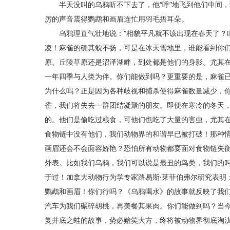
半天没叫的乌鸦听不下去了，他“呼”地飞到他们中间，站
厉的声音震得鹦鹉和画眉连忙用羽毛捂耳朵。
乌鸦理直气壮地说：“相貌平凡就不该出现在春天了？叫
凌！麻雀的确其貌不扬，可是在冰天雪地里，谁能看到你们几
原、丘陵草原还是沼泽湖畔，到处都是他们的身影。尤其
一年四季与人类为伴。你们能做到吗？更重要的是，麻雀已
为什么吗？正是因为各种歧视和捕杀使得麻雀数量减少，
雀，我们将失去一群团结凝聚的朋友。即便在寒冷的冬天
的。他们是偷吃过粮食，可他们也吃了大量的害虫，尤其
食物链中没有他们，我们动物界的和谐早已被打破！那种
画眉还会不会面容娇艳？恐怕所有动物都要面对食物链失
外表。比如我们乌鸦，我们可以说是最丑的鸟类，我们的
于过！加拿大动物行为学专家路易斯·莱菲伯弗尔研究表明
鹦鹉和画眉！你们行吗？《乌鸦喝水》的故事就反映了我
汽车为我们碾碎胡桃，再美餐其果肉。你们能做到吗？当
复井底之蛙的故事，势必贻笑大方，终将被动物界彻底淘汰