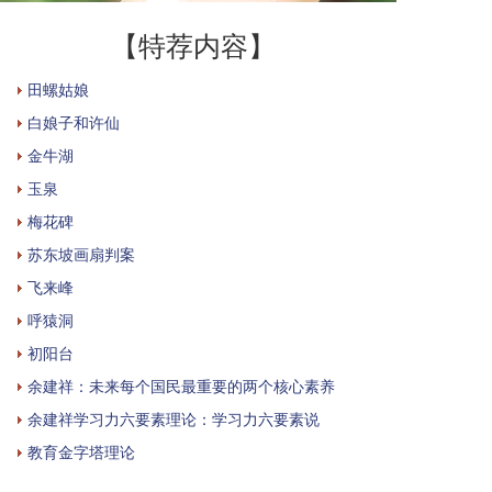
【特荐内容】
田螺姑娘
白娘子和许仙
金牛湖
玉泉
梅花碑
苏东坡画扇判案
飞来峰
呼猿洞
初阳台
余建祥：未来每个国民最重要的两个核心素养
余建祥学习力六要素理论：学习力六要素说
教育金字塔理论