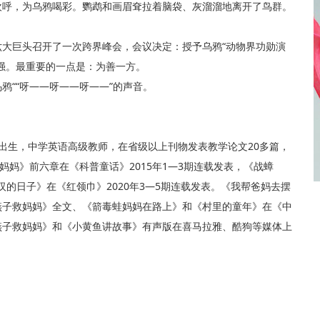
呼，为乌鸦喝彩。鹦鹉和画眉耷拉着脑袋、灰溜溜地离开了鸟群。
巨头召开了一次跨界峰会，会议决定：授予乌鸦“动物界功勋演
强。最重要的一点是：为善一方。
““呀——呀——呀——”的声音。
年出生，中学英语高级教师，在省级以上刊物发表教学论文20多篇，
妈妈》前六章在《科普童话》2015年1—3期连载发表，《战蟑
汉的日子》在《红领巾》2020年3—5期连载发表。《我帮爸妈去摆
燕子救妈妈》全文、《箭毒蛙妈妈在路上》和《村里的童年》在《中
燕子救妈妈》和《小黄鱼讲故事》有声版在喜马拉雅、酷狗等媒体上