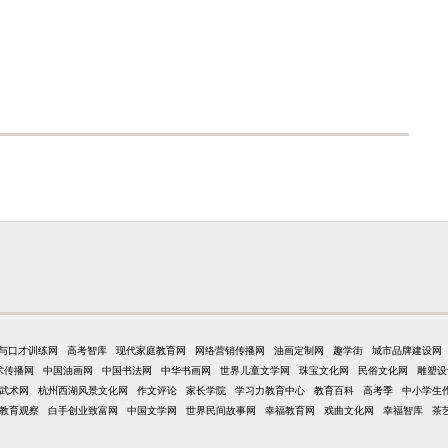
与口才训练网
高考智库
现代家庭教育网
网络营销传播网
油画定制网
趣学街
城市品牌建设网
术传播网
中国油画网
中国书法网
中华书画网
世界儿童文学网
珠宝文化网
民俗文化网
雕塑设
武术网
杭州西湖风景文化网
作文评论
家长学院
学习力教育中心
教育百科
高考季
中小学生
教育观察
白手创业致富网
中国文学网
世界民间故事网
幸福教育网
戏曲文化网
幸福智库
茶