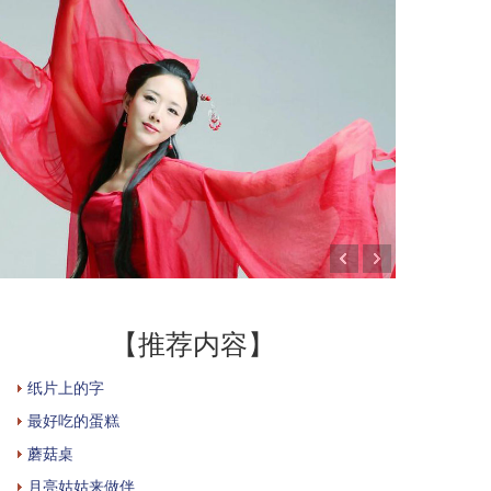
【推荐内容】
纸片上的字
最好吃的蛋糕
蘑菇桌
月亮姑姑来做伴