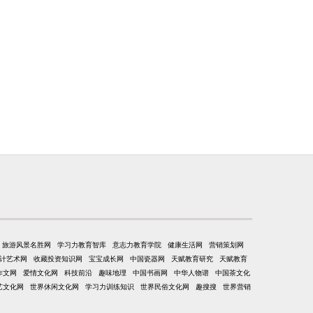
旅游风景名胜网
学习力教育智库
意志力教育学院
健康生活网
营销策划网
计艺术网
收藏投资知识网
宝宝成长网
中国瓷器网
天赋教育研究
天赋教育
作文网
爱情文化网
科技前沿
趣味地理
中国书画网
中华人物谱
中国茶文化
艺文化网
世界休闲文化网
学习力训练知识
世界民俗文化网
趣搜搜
世界营销