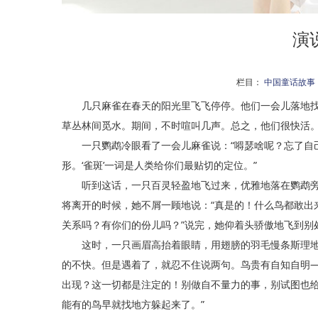
演
栏目：
中国童话故事
几只麻雀在春天的阳光里飞飞停停。他们一会儿落地找
草丛林间觅水。期间，不时喧叫几声。总之，他们很快活
一只鹦鹉冷眼看了一会儿麻雀说：“嘚瑟啥呢？忘了自己
形。‘雀斑’一词是人类给你们最贴切的定位。”
听到这话，一只百灵轻盈地飞过来，优雅地落在鹦鹉旁
将离开的时候，她不屑一顾地说：“真是的！什么鸟都敢出
关系吗？有你们的份儿吗？”说完，她仰着头骄傲地飞到别
这时，一只画眉高抬着眼睛，用翅膀的羽毛慢条斯理地梳
的不快。但是遇着了，就忍不住说两句。鸟贵有自知自明
出现？这一切都是注定的！别做自不量力的事，别试图也
能有的鸟早就找地方躲起来了。”