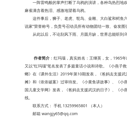
一阵雷鸣般的掌声打断了乌鸦的演讲，各种鸟热烈地欢
麻雀满含着热泪、感激地望着乌鸦。
这件事后，狮子、老虎、鸵鸟、金雕、大白鲨和鳄鱼六大
说家”荣誉称号，负责号召动员所有动物团结一致、奋发图
从此以后，不论刮风下雨、月圆月缺，世界总能听到乌鸦
作者简介
：红玛瑙，真实姓名：王继英，女，1965
又以“红玛瑙”笔名发表了多篇童话小说和诗歌。《小燕子救
螂》在《课外生活》2019年第10期发表，《爸妈去支援武
摊》和《依依破案》过审待发。《小黄鱼讲故事》、《小
国儿童文学网》发表，《爸妈去支援武汉的日子》、《小
线。
联系方式： 手机 13259965801 （本人）
邮箱 wangjy65@qq.com