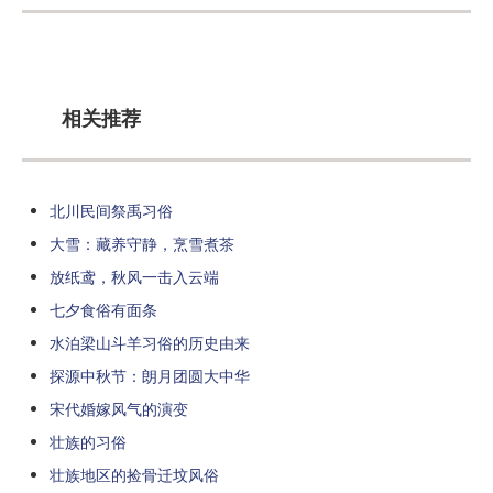
相关推荐
北川民间祭禹习俗
大雪：藏养守静，烹雪煮茶
放纸鸢，秋风一击入云端
七夕食俗有面条
水泊梁山斗羊习俗的历史由来
探源中秋节：朗月团圆大中华
宋代婚嫁风气的演变
壮族的习俗
壮族地区的捡骨迁坟风俗