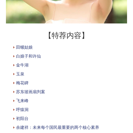
【特荐内容】
田螺姑娘
白娘子和许仙
金牛湖
玉泉
梅花碑
苏东坡画扇判案
飞来峰
呼猿洞
初阳台
余建祥：未来每个国民最重要的两个核心素养