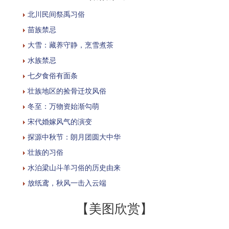
北川民间祭禹习俗
苗族禁忌
大雪：藏养守静，烹雪煮茶
水族禁忌
七夕食俗有面条
壮族地区的捡骨迁坟风俗
冬至：万物资始渐勾萌
宋代婚嫁风气的演变
探源中秋节：朗月团圆大中华
壮族的习俗
水泊梁山斗羊习俗的历史由来
放纸鸢，秋风一击入云端
【美图欣赏】