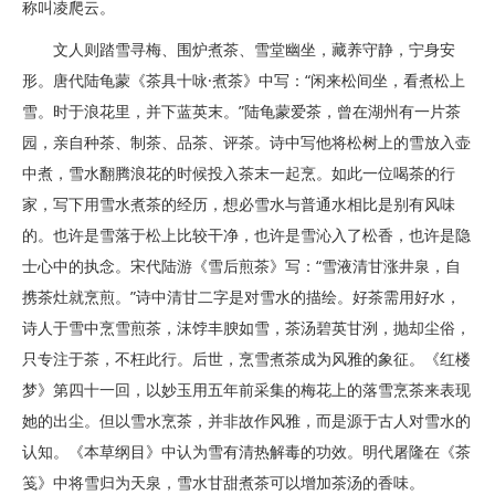
称叫凌爬云。
文人则踏雪寻梅、围炉煮茶、雪堂幽坐，藏养守静，宁身安
形。唐代陆龟蒙《茶具十咏·煮茶》中写：“闲来松间坐，看煮松上
雪。时于浪花里，并下蓝英末。”陆龟蒙爱茶，曾在湖州有一片茶
园，亲自种茶、制茶、品茶、评茶。诗中写他将松树上的雪放入壶
中煮，雪水翻腾浪花的时候投入茶末一起烹。如此一位喝茶的行
家，写下用雪水煮茶的经历，想必雪水与普通水相比是别有风味
的。也许是雪落于松上比较干净，也许是雪沁入了松香，也许是隐
士心中的执念。宋代陆游《雪后煎茶》写：“雪液清甘涨井泉，自
携茶灶就烹煎。”诗中清甘二字是对雪水的描绘。好茶需用好水，
诗人于雪中烹雪煎茶，沫饽丰腴如雪，茶汤碧英甘洌，抛却尘俗，
只专注于茶，不枉此行。后世，烹雪煮茶成为风雅的象征。《红楼
梦》第四十一回，以妙玉用五年前采集的梅花上的落雪烹茶来表现
她的出尘。但以雪水烹茶，并非故作风雅，而是源于古人对雪水的
认知。《本草纲目》中认为雪有清热解毒的功效。明代屠隆在《茶
笺》中将雪归为天泉，雪水甘甜煮茶可以增加茶汤的香味。