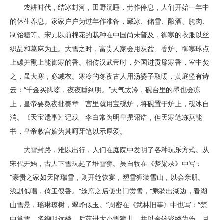
农耕时代，结冰封河，田野沉睡，劳作停息，人们开始一年中
的休生养息。家家户户为过年作准备，藏冰、储雪、酿酒、腌肉、
制饴糖等。宋元以前棉花的栽种在中国尚未普及，御寒的衣服以丝
织品和葛麻为主。大雪之时，富贵人家会用炭盆、香炉、御寒球点
上碳并熏上能御寒的香。相传汉武帝时，外国进贡辟寒香，室中焚
之，虽大寒，必减衣。寒冷的冬夜古人用汤婆子取暖，黄庭坚有诗
云：“千金买脚婆，夜夜睡到明。”天气太冷，砚台里的墨也会冻
上，皇帝要熬夜批奏章，宫里就用宝砚炉，将砚置于炉上，砚冰自
消。《天宝遗事》记载，李白常为明皇撰诏诰，但天寒笔冻莫能
书，皇帝敕宫嫔为其呵牙笔以示厚爱。
大雪封路，难以出行，人们在庭院中发明了各种玩乐方式。从
宋代开始，古人下雪玩起了堆雪狮。吴自牧在《梦粱录》中写：
“豪贵之家如天降瑞雪，则开筵饮宴，塑雪狮装雪山，以会亲朋。
浅斟低唱，倚玉偎香。”筵席之后便出门赏雪，“乘骑出湖边，看湖
山雪景，瑶琳琼树，翠峰似玉。”周密在《武林旧事》中也写：“禁
中赏雪，多御明远楼，后苑进大小雪狮儿，并以金铃彩缕为饰，且