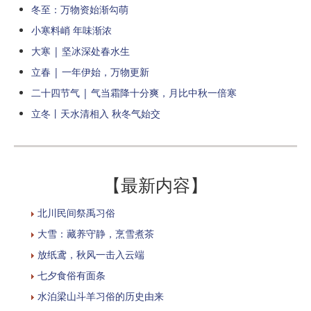
冬至：万物资始渐勾萌
小寒料峭 年味渐浓
大寒 | 坚冰深处春水生
立春 | 一年伊始，万物更新
二十四节气 | 气当霜降十分爽，月比中秋一倍寒
立冬丨天水清相入 秋冬气始交
【最新内容】
北川民间祭禹习俗
大雪：藏养守静，烹雪煮茶
放纸鸢，秋风一击入云端
七夕食俗有面条
水泊梁山斗羊习俗的历史由来