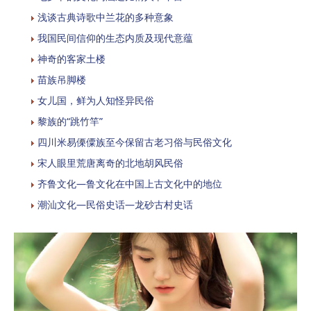
浅谈古典诗歌中兰花的多种意象
我国民间信仰的生态内质及现代意蕴
神奇的客家土楼
苗族吊脚楼
女儿国，鲜为人知怪异民俗
黎族的“跳竹竿”
四川米易傈僳族至今保留古老习俗与民俗文化
宋人眼里荒唐离奇的北地胡风民俗
齐鲁文化—鲁文化在中国上古文化中的地位
潮汕文化—民俗史话—龙砂古村史话