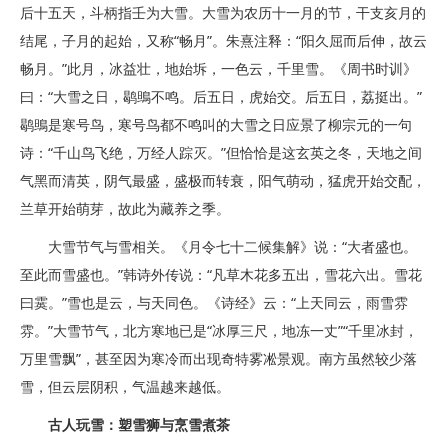
后十五天，斗柄指壬为大雪。大雪为农历十一月的节，干支亥月的
结尾，子月的起始，又称“畅月”。朱熹注释：“阳久屈而后伸，故云
畅月。”此月，冰益壮，地始坼，一色云，千里雪。《周书时训》
曰：“大雪之日，鹖鴠不鸣。后五日，虎始交。后五日，荔挺出。”
鹖鴠是寒号鸟，寒号鸟都不鸣叫的大雪之日应景了柳宗元的一句
诗：“千山鸟飞绝，万经人踪灭。”但恰恰是这玄英之冬，天地之间
气黑而清英，阴气最盛，盛极而转衰，阳气萌动，猛虎开始交配，
兰草开始萌芽，故此为藏养之季。
大雪节气与雪相关。《月令七十二候集解》说：“大者盛也。
至此而雪盛也。”韩诗外传说：“凡草木花多五出，雪花六出。雪花
曰霙。”雪也是云，与天同色。《诗经》云：“上天同云，雨雪雰
雰。”大雪节气，北方寒地已是“冰厚三尺，地冻一丈”“千里冰封，
万里雪飘”，甚至因为寒冷而出现奇特雾凇景观。南方虽然较少落
雪，但云层阴积，气温越来越低。
古人玩雪：塑雪狮与烹雪煮茶