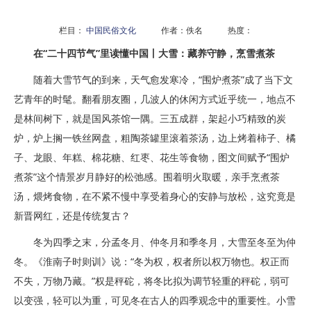
栏目：
中国民俗文化
作者：佚名 热度：
在“二十四节气”里读懂中国丨大雪：藏养守静，烹雪煮茶
随着大雪节气的到来，天气愈发寒冷，“围炉煮茶”成了当下文
艺青年的时髦。翻看朋友圈，几波人的休闲方式近乎统一，地点不
是林间树下，就是国风茶馆一隅。三五成群，架起小巧精致的炭
炉，炉上搁一铁丝网盘，粗陶茶罐里滚着茶汤，边上烤着柿子、橘
子、龙眼、年糕、棉花糖、红枣、花生等食物，图文间赋予“围炉
煮茶”这个情景岁月静好的松弛感。围着明火取暖，亲手烹煮茶
汤，煨烤食物，在不紧不慢中享受着身心的安静与放松，这究竟是
新晋网红，还是传统复古？
冬为四季之末，分孟冬月、仲冬月和季冬月，大雪至冬至为仲
冬。《淮南子时则训》说：“冬为权，权者所以权万物也。权正而
不失，万物乃藏。”权是秤砣，将冬比拟为调节轻重的秤砣，弱可
以变强，轻可以为重，可见冬在古人的四季观念中的重要性。小雪