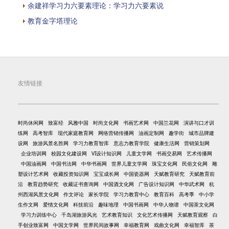
余建祥学习力六要素理论：学习力六要素说
教育金字塔理论
友情链接
时尚休闲网
致富经
风雅中国
时尚文化网
书画艺术网
中国兰花网
演讲与口才训
练网
高考智库
现代家庭教育网
网络营销传播网
油画定制网
趣学街
城市品牌建
设网
旅游风景名胜网
学习力教育智库
意志力教育学院
健康生活网
营销策划网
企业培训网
校园文化建设网
VI设计知识网
儿童文学网
书画交易网
艺术传播网
中国油画网
中国书法网
中华书画网
世界儿童文学网
珠宝文化网
民俗文化网
雕
塑设计艺术网
收藏投资知识网
宝宝成长网
中国瓷器网
天赋教育研究
天赋教育前
沿
教育趋势研究
收藏证书查询网
中国酒文化网
广告设计知识网
中华武术网
杭
州西湖风景文化网
作文评论
家长学院
学习力教育中心
教育百科
高考季
中小学
生作文网
爱情文化网
科技前沿
趣味地理
中国书画网
中华人物谱
中国茶文化网
学习力训练中心
千岛湖旅游风光
艺术教育知识
文化艺术传播网
天赋教育观察
白
手创业致富网
中国文学网
世界民间故事网
幸福教育网
戏曲文化网
幸福智库
茶