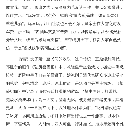
做雪花、雪灯、雪山之类，及滴酥为花及诸事件，并以金盆盛进，
以供赏玩。”玩好雪，吃点心，御膳房“造杂煎品味，如春盘饾饤、
羊羔儿酒”。玩归玩，江山社稷也不会不顾，皇帝会在大雪之时发
军费、济平民：“内藏库支拨官券数百万，以犒诸军，及令临安府
分给贫民，或皇后殿别自支犒”。皇帝犒济天下，权贵人家自然效
仿，于是“各以钱米犒闾里之贫者”。
一场雪引发了禁中至民间的欢乐，这个传统一直延续到清代。
郎世宁的画作《弘历喜雪图》中，乾隆皇帝坐着烤火，碳盆中熏燃
松枝，庭院中皇子们在塑雪狮子。嬉冰则是清代宫廷众多冰上活动
的总称，包括滑冰、冰球、冰上射箭，是活动也是军事操练。《郎
潜纪闻》中记录了清代宫廷打滑挞的游戏：“禁中冬月，打滑挞。
先汲水浇成冰山，高三四丈，莹滑无比。使勇健者带猪皮履，其滑
更甚，从顶上一直挺立而下，以到地不仆者为胜。”此外清代还有
了冰床，乡间河道通达，冬月乘冰床出行也是一件趣事。以木作
床，下镶钢条，一人引绳，四人可坐，行冰如飞。拖冰床还有个雅