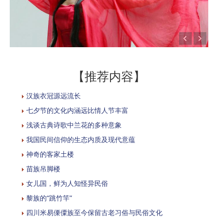
【推荐内容】
汉族衣冠源远流长
七夕节的文化内涵远比情人节丰富
浅谈古典诗歌中兰花的多种意象
我国民间信仰的生态内质及现代意蕴
神奇的客家土楼
苗族吊脚楼
女儿国，鲜为人知怪异民俗
黎族的“跳竹竿”
四川米易傈僳族至今保留古老习俗与民俗文化