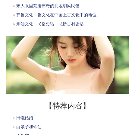
宋人眼里荒唐离奇的北地胡风民俗
齐鲁文化—鲁文化在中国上古文化中的地位
潮汕文化—民俗史话—龙砂古村史话
【特荐内容】
田螺姑娘
白娘子和许仙