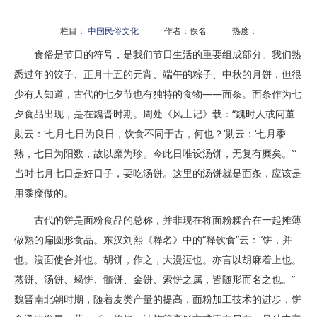
栏目：
中国民俗文化
作者：佚名 热度：
食俗是节日的符号，是我们节日生活的重要组成部分。我们熟
悉过年的饺子、正月十五的元宵、端午的粽子、中秋的月饼，但很
少有人知道，古代的七夕节也有独特的食物——面条。面条作为七
夕食品出现，是在魏晋时期。周处《风土记》载：“魏时人或问董
勋云：‘七月七日为良日，饮食不同于古，何也？’勋云：‘七月黍
熟，七日为阳数，故以糜为珍。今此日唯设汤饼，无复有糜矣。’”
当时七月七日是好日子，要吃汤饼。这里的汤饼就是面条，应该是
用黍糜做的。
古代的饼是面粉食品的总称，并非现在将面粉糅合在一起摊薄
做熟的扁圆形食品。东汉刘熙《释名》中的“释饮食”云：“饼，并
也。溲面使合并也。胡饼，作之，大漫沍也。亦言以胡麻着上也。
蒸饼、汤饼、蝎饼、髓饼、金饼、索饼之属，皆随形而名之也。”
魏晋南北朝时期，随着麦类产量的提高，面粉加工技术的进步，饼