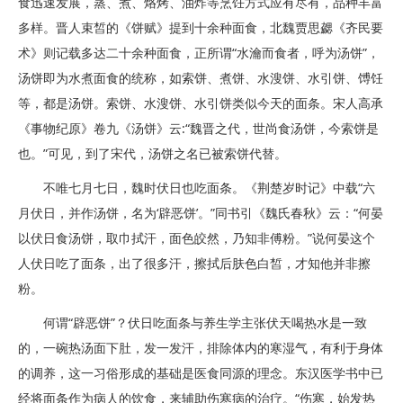
食迅速发展，蒸、煮、烙烤、油炸等烹饪方式应有尽有，品种丰富
多样。晋人束皙的《饼赋》提到十余种面食，北魏贾思勰《齐民要
术》则记载多达二十余种面食，正所谓“水瀹而食者，呼为汤饼”，
汤饼即为水煮面食的统称，如索饼、煮饼、水溲饼、水引饼、馎饪
等，都是汤饼。索饼、水溲饼、水引饼类似今天的面条。宋人高承
《事物纪原》卷九《汤饼》云:“魏晋之代，世尚食汤饼，今索饼是
也。”可见，到了宋代，汤饼之名已被索饼代替。
不唯七月七日，魏时伏日也吃面条。《荆楚岁时记》中载“六
月伏日，并作汤饼，名为‘辟恶饼’。”同书引《魏氏春秋》云：“何晏
以伏日食汤饼，取巾拭汗，面色皎然，乃知非傅粉。”说何晏这个
人伏日吃了面条，出了很多汗，擦拭后肤色白皙，才知他并非擦
粉。
何谓“辟恶饼”？伏日吃面条与养生学主张伏天喝热水是一致
的，一碗热汤面下肚，发一发汗，排除体内的寒湿气，有利于身体
的调养，这一习俗形成的基础是医食同源的理念。东汉医学书中已
经将面条作为病人的饮食，来辅助伤寒病的治疗。“伤寒，始发热