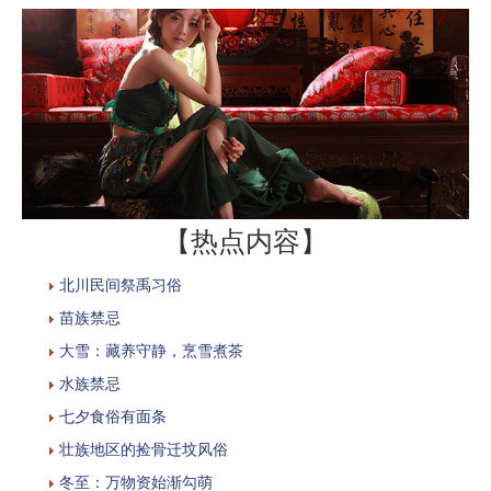
【热点内容】
北川民间祭禹习俗
苗族禁忌
大雪：藏养守静，烹雪煮茶
水族禁忌
七夕食俗有面条
壮族地区的捡骨迁坟风俗
冬至：万物资始渐勾萌