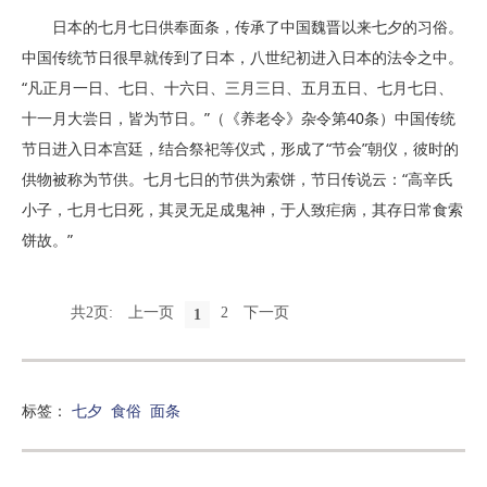
日本的七月七日供奉面条，传承了中国魏晋以来七夕的习俗。
中国传统节日很早就传到了日本，八世纪初进入日本的法令之中。
“凡正月一日、七日、十六日、三月三日、五月五日、七月七日、
十一月大尝日，皆为节日。”（《养老令》杂令第40条）中国传统
节日进入日本宫廷，结合祭祀等仪式，形成了“节会”朝仪，彼时的
供物被称为节供。七月七日的节供为索饼，节日传说云：“高辛氏
小子，七月七日死，其灵无足成鬼神，于人致疟病，其存日常食索
饼故。”
共2页:
上一页
2
下一页
1
标签：
七夕
食俗
面条