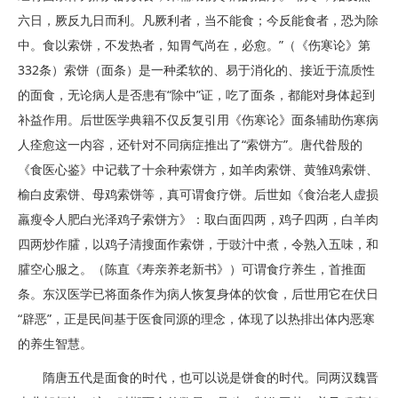
六日，厥反九日而利。凡厥利者，当不能食；今反能食者，恐为除
中。食以索饼，不发热者，知胃气尚在，必愈。”（《伤寒论》第
332条）索饼（面条）是一种柔软的、易于消化的、接近于流质性
的面食，无论病人是否患有“除中”证，吃了面条，都能对身体起到
补益作用。后世医学典籍不仅反复引用《伤寒论》面条辅助伤寒病
人痊愈这一内容，还针对不同病症推出了“索饼方”。唐代昝殷的
《食医心鉴》中记载了十余种索饼方，如羊肉索饼、黄雏鸡索饼、
榆白皮索饼、母鸡索饼等，真可谓食疗饼。后世如《食治老人虚损
羸瘦令人肥白光泽鸡子索饼方》：取白面四两，鸡子四两，白羊肉
四两炒作臛，以鸡子清搜面作索饼，于豉汁中煮，令熟入五味，和
臛空心服之。（陈直《寿亲养老新书》）可谓食疗养生，首推面
条。东汉医学已将面条作为病人恢复身体的饮食，后世用它在伏日
“辟恶”，正是民间基于医食同源的理念，体现了以热排出体内恶寒
的养生智慧。
隋唐五代是面食的时代，也可以说是饼食的时代。同两汉魏晋