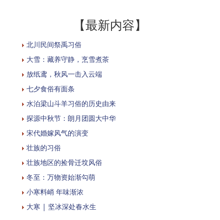
【最新内容】
北川民间祭禹习俗
大雪：藏养守静，烹雪煮茶
放纸鸢，秋风一击入云端
七夕食俗有面条
水泊梁山斗羊习俗的历史由来
探源中秋节：朗月团圆大中华
宋代婚嫁风气的演变
壮族的习俗
壮族地区的捡骨迁坟风俗
冬至：万物资始渐勾萌
小寒料峭 年味渐浓
大寒 | 坚冰深处春水生