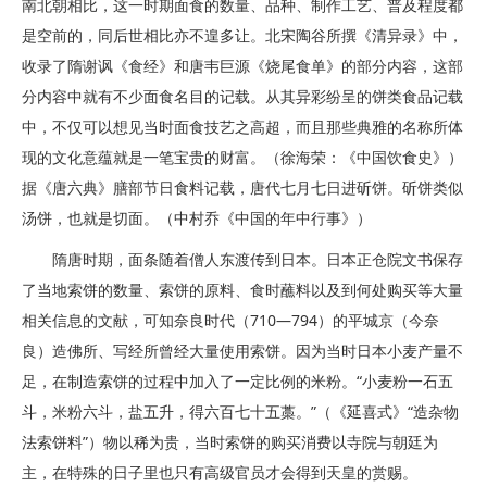
南北朝相比，这一时期面食的数量、品种、制作工艺、普及程度都
是空前的，同后世相比亦不遑多让。北宋陶谷所撰《清异录》中，
收录了隋谢讽《食经》和唐韦巨源《烧尾食单》的部分内容，这部
分内容中就有不少面食名目的记载。从其异彩纷呈的饼类食品记载
中，不仅可以想见当时面食技艺之高超，而且那些典雅的名称所体
现的文化意蕴就是一笔宝贵的财富。（徐海荣：《中国饮食史》）
据《唐六典》膳部节日食料记载，唐代七月七日进斫饼。斫饼类似
汤饼，也就是切面。（中村乔《中国的年中行事》）
隋唐时期，面条随着僧人东渡传到日本。日本正仓院文书保存
了当地索饼的数量、索饼的原料、食时蘸料以及到何处购买等大量
相关信息的文献，可知奈良时代（710—794）的平城京（今奈
良）造佛所、写经所曾经大量使用索饼。因为当时日本小麦产量不
足，在制造索饼的过程中加入了一定比例的米粉。“小麦粉一石五
斗，米粉六斗，盐五升，得六百七十五藁。”（《延喜式》“造杂物
法索饼料”）物以稀为贵，当时索饼的购买消费以寺院与朝廷为
主，在特殊的日子里也只有高级官员才会得到天皇的赏赐。