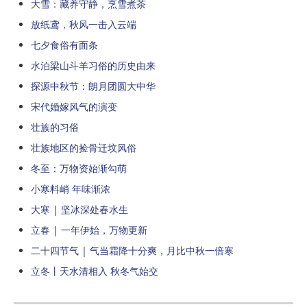
大雪：藏养守静，烹雪煮茶
放纸鸢，秋风一击入云端
七夕食俗有面条
水泊梁山斗羊习俗的历史由来
探源中秋节：朗月团圆大中华
宋代婚嫁风气的演变
壮族的习俗
壮族地区的捡骨迁坟风俗
冬至：万物资始渐勾萌
小寒料峭 年味渐浓
大寒 | 坚冰深处春水生
立春 | 一年伊始，万物更新
二十四节气 | 气当霜降十分爽，月比中秋一倍寒
立冬丨天水清相入 秋冬气始交