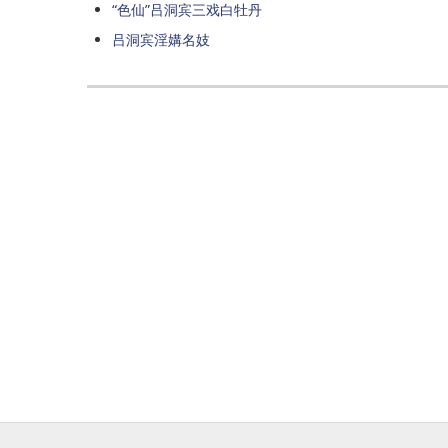
“色仙”吕洞宾三戏白牡丹
吕洞宾淫媾名妓