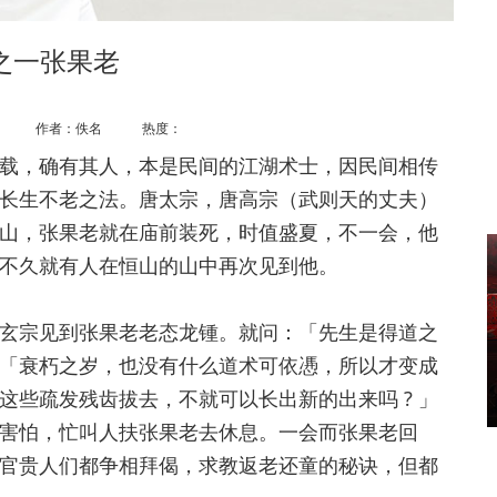
之一张果老
作者：佚名 热度：
，确有其人，本是民间的江湖术士，因民间相传
长生不老之法。唐太宗，唐高宗（武则天的丈夫）
山，张果老就在庙前装死，时值盛夏，不一会，他
不久就有人在恒山的山中再次见到他。
宗见到张果老老态龙锺。就问：「先生是得道之
：「衰朽之岁，也没有什么道术可依慿，所以才变成
些疏发残齿拔去，不就可以长出新的出来吗 ? 」
害怕，忙叫人扶张果老去休息。一会而张果老回
官贵人们都争相拜偈，求教返老还童的秘诀，但都