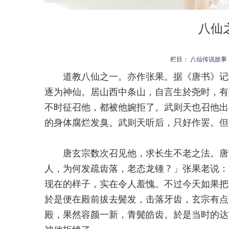
八仙
栏目：
八仙传说故事
道教八仙之一。亦作张果。据《唐书》记载
逐为神仙。居山西中条山，自言生於尧时，有
不时征召他，都被他婉拒了。武则天也召他出
的身体腐烂发臭。武则天听后，只好作罢。但
唐玄宗数次召见他，求长生不老之法。唐玄
人，为何发疏齿落，老态龙锺 ? 」张果老说
现在的样子，实在令人羞愧。不过今天如果把这
於是便在殿前拔去鬓发，击落牙齿，玄宗有点
殿，果然容颜一新，青鬓皓齿。於是当时的达