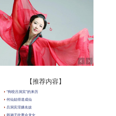
【推荐内容】
“狗咬吕洞宾”的来历
何仙姑得道成仙
吕洞宾淫媾名妓
韩湘子吹萧会龙女