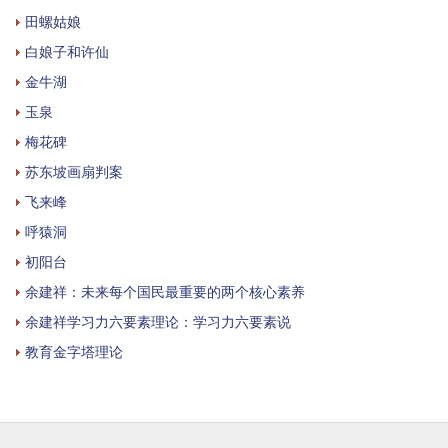
田螺姑娘
白娘子和许仙
金牛湖
玉泉
梅花碑
苏东坡画扇判案
飞来峰
呼猿洞
初阳台
余建祥：未来每个国民最重要的两个核心素养
余建祥学习力六要素理论：学习力六要素说
教育金字塔理论