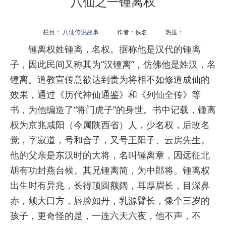
八仙之一锺离权
栏目：
八仙传说故事
作者：佚名 热度：
锺离权姓锺离，名权。据称他是汉代的锺离
子，因此民间又称其为“汉锺离”，仿佛他是姓汉，名
锺离。道教宣传意欲达到贵为将相不如修道成仙的
效果，通过《历代神仙通鉴》和《列仙全传》等
书，为他编造了“将门虎子”的身世。书中记载，锺离
权为京兆咸阳（今属陕西省）人，少名权，后改名
觉，字寂道，号和合子，又号王阳子、云房先生。
他的父亲是东汉时的大将，名叫锺离章，因远征北
胡有功封燕台候。其兄锺离简，为中郎将。锺离权
出生时有异兆，长得顶圆额阔，耳厚眉长，目深鼻
赤，颊大口方，唇脸如丹，乳源臂长，像个三岁的
孩子，更奇怪的是，一连六天六夜，他不声，不