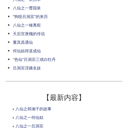
八仙之一曹国舅
“狗咬吕洞宾”的来历
八仙之一锺离权
天后宫唐槐的传说
董其昌遇仙
何仙姑得道成仙
“色仙”吕洞宾三戏白牡丹
吕洞宾淫媾名妓
【最新内容】
八仙之韩湘子的故事
八仙之一何仙姑
八仙之一吕洞宾