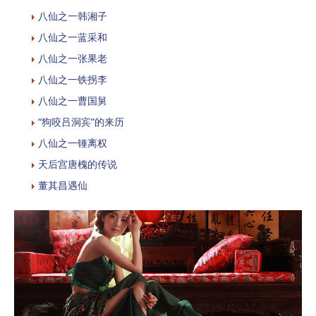
八仙之一韩湘子
八仙之一蓝采和
八仙之一张果老
八仙之一铁拐李
八仙之一曹国舅
“狗咬吕洞宾”的来历
八仙之一锺离权
天后宫唐槐的传说
董其昌遇仙