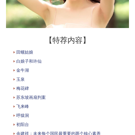
【特荐内容】
田螺姑娘
白娘子和许仙
金牛湖
玉泉
梅花碑
苏东坡画扇判案
飞来峰
呼猿洞
初阳台
余建祥：未来每个国民最重要的两个核心素养