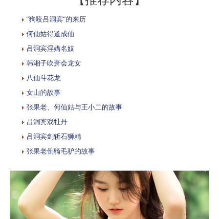
“狗咬吕洞宾”的来历
何仙姑得道成仙
吕洞宾淫媾名妓
韩湘子吹萧会龙女
八仙斗花龙
女山的故事
张果老、何仙姑与王小二的故事
吕洞宾戏牡丹
吕洞宾剑斩石狮精
张果老倒骑毛驴的故事