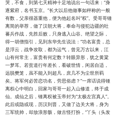
哭，不食，到第七天精神十足地说出一句话来：“身
逐紫府，名书玉京。”长大以后他做事如秤称的一般
有数，父亲很器重他，便为他起名叫“权”。受哥哥锺
离简的举荐，做了汉朝大将，奉命与侵犯边疆的吐
蕃兵作战，先胜后败，只身逃入山谷。绝望之际，
得一胡僧指引，见到东华先生说法：“功名富贵，总
是浮云，战争攻取，都为运气，曾见万古以来，江
山有何常主，富贵有何定数？转眼异形，犹之黄粱
一梦耳。若贫道行年差长，看破世情，闲居自适，
远脱樊笼，虽不能入到超凡，庶几不为尘世所羁
矣。将军何必苦恋功名，劳思俗虑？”一席话说得锺
离权心中明白，回家与哥哥一起入山修道，终于成
仙。成仙之后，锺离权被玉帝封为“太极左宫真人”。
此后或隐或现，历汉到晋，又做了边关大将，身为
三军统帅，却放浪形骸，做古怪打扮，“丫头（头发