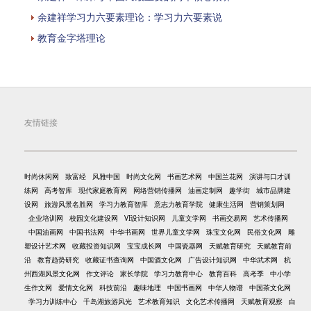
余建祥学习力六要素理论：学习力六要素说
教育金字塔理论
友情链接
时尚休闲网
致富经
风雅中国
时尚文化网
书画艺术网
中国兰花网
演讲与口才训
练网
高考智库
现代家庭教育网
网络营销传播网
油画定制网
趣学街
城市品牌建
设网
旅游风景名胜网
学习力教育智库
意志力教育学院
健康生活网
营销策划网
企业培训网
校园文化建设网
VI设计知识网
儿童文学网
书画交易网
艺术传播网
中国油画网
中国书法网
中华书画网
世界儿童文学网
珠宝文化网
民俗文化网
雕
塑设计艺术网
收藏投资知识网
宝宝成长网
中国瓷器网
天赋教育研究
天赋教育前
沿
教育趋势研究
收藏证书查询网
中国酒文化网
广告设计知识网
中华武术网
杭
州西湖风景文化网
作文评论
家长学院
学习力教育中心
教育百科
高考季
中小学
生作文网
爱情文化网
科技前沿
趣味地理
中国书画网
中华人物谱
中国茶文化网
学习力训练中心
千岛湖旅游风光
艺术教育知识
文化艺术传播网
天赋教育观察
白