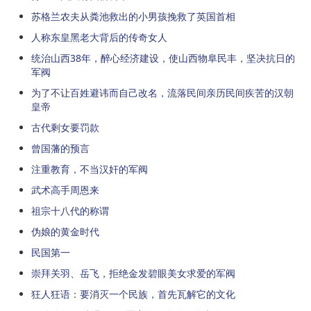
苏格兰农夫从粪池救出的小男孩挽救了英国首相
人称东皇黑老大背后的传奇女人
统治山西38年，醉心经济建设，使山西物阜民丰，坚决抗日的
军阀
为了不让百姓避讳而自己改名，流落民间亲历民间疾苦的汉朝
皇帝
古代剩女要罚款
曾国藩的预言
注重教育，不当汉奸的军阀
武术高手周恩来
祖宗十八代的称谓
伪娘的黄金时代
民国第一
崇拜关羽、岳飞，拒绝金发碧眼美女求爱的军阀
狂人狂语：要消灭一个民族，首先瓦解它的文化