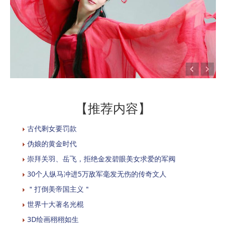
【推荐内容】
古代剩女要罚款
伪娘的黄金时代
崇拜关羽、岳飞，拒绝金发碧眼美女求爱的军阀
30个人纵马冲进5万敌军毫发无伤的传奇文人
＂打倒美帝国主义＂
世界十大著名光棍
3D绘画栩栩如生