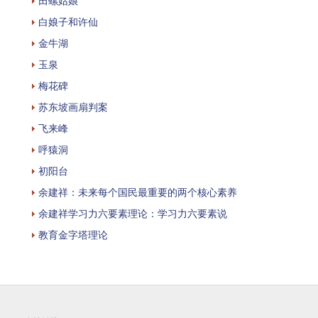
田螺姑娘
白娘子和许仙
金牛湖
玉泉
梅花碑
苏东坡画扇判案
飞来峰
呼猿洞
初阳台
余建祥：未来每个国民最重要的两个核心素养
余建祥学习力六要素理论：学习力六要素说
教育金字塔理论