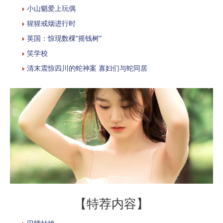
小山魈爱上玩偶
猩猩戒烟进行时
英国：惊现数棵“摇钱树”
笑学校
清末震惊四川的蛇神案 寡妇们与蛇同居
【特荐内容】