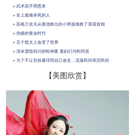
武术高手周恩来
史上最难杀死的人
苏格兰农夫从粪池救出的小男孩挽救了英国首相
伪娘的黄金时代
五个犹太人改变了世界
清末震惊四川的蛇神案 寡妇们与蛇同居
为了不让百姓避讳而自己改名，流落民间亲历民间
【美图欣赏】