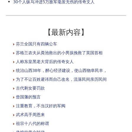
30个人纵马冲进5万敌军毫发无伤的传奇文人
【最新内容】
芬兰全国只有四辆公车
苏格兰农夫从粪池救出的小男孩挽救了英国首相
人称东皇黑老大背后的传奇女人
统治山西38年，醉心经济建设，使山西物阜民丰，
为了不让百姓避讳而自己改名，流落民间亲历民间
古代剩女要罚款
曾国藩的预言
注重教育，不当汉奸的军阀
武术高手周恩来
祖宗十八代的称谓