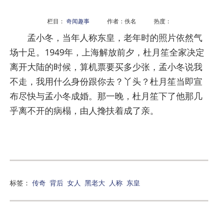
栏目：
奇闻趣事
作者：佚名 热度：
孟小冬，当年人称东皇，老年时的照片依然气
场十足。1949年，上海解放前夕，杜月笙全家决定
离开大陆的时候，算机票要买多少张，孟小冬说我
不走，我用什么身份跟你去？丫头？杜月笙当即宣
布尽快与孟小冬成婚。那一晚，杜月笙下了他那几
乎离不开的病榻，由人搀扶着成了亲。
标签：
传奇
背后
女人
黑老大
人称
东皇