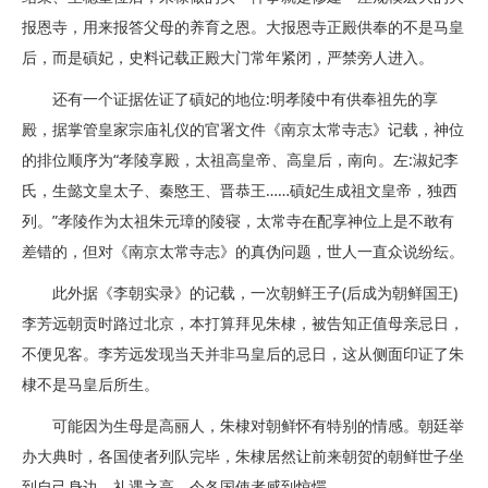
报恩寺，用来报答父母的养育之恩。大报恩寺正殿供奉的不是马皇
后，而是碽妃，史料记载正殿大门常年紧闭，严禁旁人进入。
还有一个证据佐证了碽妃的地位:明孝陵中有供奉祖先的享
殿，据掌管皇家宗庙礼仪的官署文件《南京太常寺志》记载，神位
的排位顺序为“孝陵享殿，太祖高皇帝、高皇后，南向。左:淑妃李
氏，生懿文皇太子、秦愍王、晋恭王……碽妃生成祖文皇帝，独西
列。”孝陵作为太祖朱元璋的陵寝，太常寺在配享神位上是不敢有
差错的，但对《南京太常寺志》的真伪问题，世人一直众说纷纭。
此外据《李朝实录》的记载，一次朝鲜王子(后成为朝鲜国王)
李芳远朝贡时路过北京，本打算拜见朱棣，被告知正值母亲忌日，
不便见客。李芳远发现当天并非马皇后的忌日，这从侧面印证了朱
棣不是马皇后所生。
可能因为生母是高丽人，朱棣对朝鲜怀有特别的情感。朝廷举
办大典时，各国使者列队完毕，朱棣居然让前来朝贺的朝鲜世子坐
到自己身边，礼遇之高，令各国使者感到惊愕。