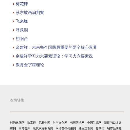
梅花碑
苏东坡画扇判案
飞来峰
呼猿洞
初阳台
余建祥：未来每个国民最重要的两个核心素养
余建祥学习力六要素理论：学习力六要素说
教育金字塔理论
友情链接
时尚休闲网
致富经
风雅中国
时尚文化网
书画艺术网
中国兰花网
演讲与口才训
练网
高考智库
现代家庭教育网
网络营销传播网
油画定制网
趣学街
城市品牌建