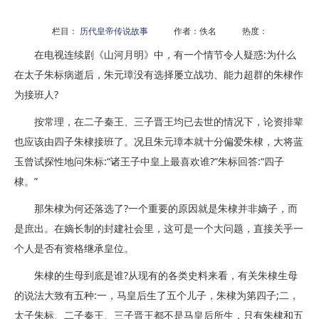
栏目：
历代皇帝传说故事
作者：佚名 热度：
在电视连续剧《山河月明》中，有一个情节令人疑惑:为什么
在太子朱标病逝后，朱元璋没有选择屡立战功、能力超群的朱棣作
为接班人?
按常理，在二子秦王、三子晋王均已去世的情况下，论资排辈
也应该由四子朱棣接班了。况且朱元璋本就十分偏爱朱棣，大将蓝
玉曾试探性地问朱标:“诸王子中皇上最喜欢谁?”朱标回答:“四子
棣。”
那朱棣为何还落选了?一个重要的原因就是朱棣并非嫡子，而
是庶出。在嫡长制的封建社会里，这可是一个大问题，直接关乎一
个人是否有资格继承皇位。
朱棣的生母到底是谁?从现有的各类史料来看，有关朱棣生母
的说法大致有五种:一，马皇后生了五个儿子，朱棣为第四子;二，
太子朱标、二子秦王、三子晋王都不是马皇后所生，只有朱棣和五