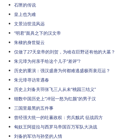
石匣的传说
皇上也为难
文景治世流风远
“明君”面具之下的汉文帝
朱棣的身世疑云
仅做了27天皇帝的刘贺，为啥在巨野还有他的大墓？
朱元璋为何亲手给这个儿子“差评”?
历史的重演：强汉盛唐为何都难逃盛极而衰厄运？
朱元璋寻访常遇春
历史上刘备关羽张飞三人从未“桃园三结义”
细数中国历史上“冲冠一怒为红颜”的男子汉
三国里最黑的五件事
曾经强大统一的吐蕃政权：穷兵黩武 征战四方
匈奴王阿提拉与西罗马帝国百万军队大决战
刘备的军功与孙坚的人情