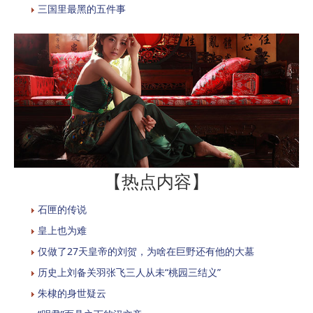
三国里最黑的五件事
【热点内容】
石匣的传说
皇上也为难
仅做了27天皇帝的刘贺，为啥在巨野还有他的大墓
历史上刘备关羽张飞三人从未“桃园三结义”
朱棣的身世疑云