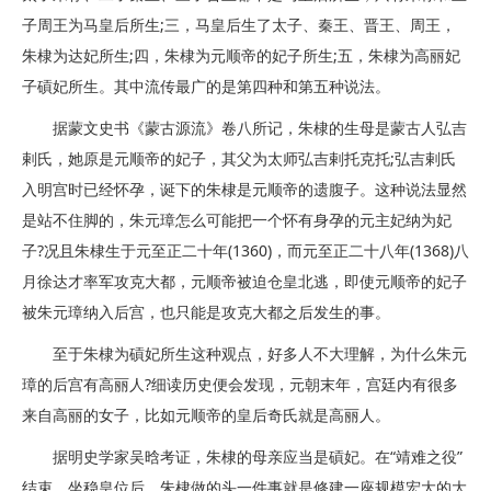
子周王为马皇后所生;三，马皇后生了太子、秦王、晋王、周王，
朱棣为达妃所生;四，朱棣为元顺帝的妃子所生;五，朱棣为高丽妃
子碽妃所生。其中流传最广的是第四种和第五种说法。
据蒙文史书《蒙古源流》卷八所记，朱棣的生母是蒙古人弘吉
剌氏，她原是元顺帝的妃子，其父为太师弘吉剌托克托;弘吉剌氏
入明宫时已经怀孕，诞下的朱棣是元顺帝的遗腹子。这种说法显然
是站不住脚的，朱元璋怎么可能把一个怀有身孕的元主妃纳为妃
子?况且朱棣生于元至正二十年(1360)，而元至正二十八年(1368)八
月徐达才率军攻克大都，元顺帝被迫仓皇北逃，即使元顺帝的妃子
被朱元璋纳入后宫，也只能是攻克大都之后发生的事。
至于朱棣为碽妃所生这种观点，好多人不大理解，为什么朱元
璋的后宫有高丽人?细读历史便会发现，元朝末年，宫廷内有很多
来自高丽的女子，比如元顺帝的皇后奇氏就是高丽人。
据明史学家吴晗考证，朱棣的母亲应当是碽妃。在“靖难之役”
结束、坐稳皇位后，朱棣做的头一件事就是修建一座规模宏大的大