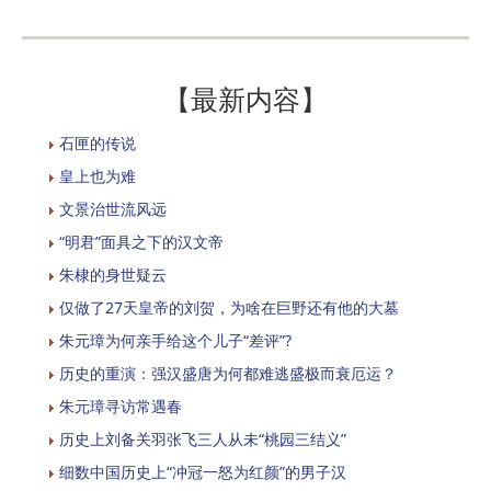
【最新内容】
石匣的传说
皇上也为难
文景治世流风远
“明君”面具之下的汉文帝
朱棣的身世疑云
仅做了27天皇帝的刘贺，为啥在巨野还有他的大墓
朱元璋为何亲手给这个儿子“差评”?
历史的重演：强汉盛唐为何都难逃盛极而衰厄运？
朱元璋寻访常遇春
历史上刘备关羽张飞三人从未“桃园三结义”
细数中国历史上“冲冠一怒为红颜”的男子汉