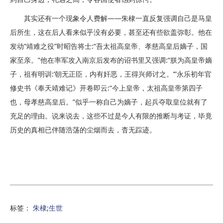
其实还有一个现象令人费解——朱棣一直反复强调自己是马皇
后所生，这在后人看来似乎没有必要，甚至还有些欲盖弥彰。他在
发动“靖难之役”时昭告将士:“吾太祖高皇帝、孝慈高皇后嫡子，国
家至亲。”他在率军攻入南京后发布的诏书里又强调:“朕为高皇帝嫡
子，祖有明训:‘朝无正臣，内有奸恶，王得兴师讨之。’”永乐初年官
修史书《奉天靖难记》开卷即云:“今上皇帝，太祖高皇帝第四子
也，母孝慈高皇后。”似乎一称自己为嫡子，起兵夺取皇位就有了
充足的理由。说来说去，这些不过是今人有限的推断与考证，毕竟
历史的真相已伴随浩荡的尘烟而去，杳无踪迹。
标签：
朱棣;生世