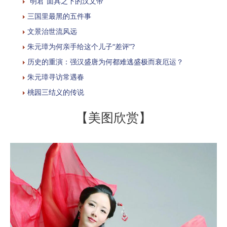
“明君”面具之下的汉文帝
三国里最黑的五件事
文景治世流风远
朱元璋为何亲手给这个儿子“差评”?
历史的重演：强汉盛唐为何都难逃盛极而衰厄运？
朱元璋寻访常遇春
桃园三结义的传说
【美图欣赏】