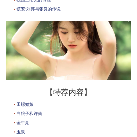
镇安·刘邦与张良的传说
【特荐内容】
田螺姑娘
白娘子和许仙
金牛湖
玉泉