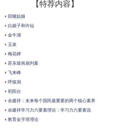
【特荐内容】
田螺姑娘
白娘子和许仙
金牛湖
玉泉
梅花碑
苏东坡画扇判案
飞来峰
呼猿洞
初阳台
余建祥：未来每个国民最重要的两个核心素养
余建祥学习力六要素理论：学习力六要素说
教育金字塔理论