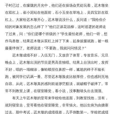
子时已过，在朦胧的月光中，他们还在操场旮旯处玩着，迟木墩坐
在双杠上，崔小泥站在他面前，石小玉坐在草地上，吴四宝趴在双
杠上。大家给迟木墩开心，迟木墩说没什么，反问道：“我给你介
绍的对象发展的怎么样了？”他们正谈花说柳，这时巡逻的老师走
了过来，问：“你们是哪个班级的？”学生最怕老师，他们一听，想
作鸟兽散，结果迟木墩从双杠上掉了下来，起身拔腿就跑，被一根
藤蔓绊倒了。老师说道：“不要跑，我就问问情况？”
迟木墩成绩不好，入伍无门，又放弃了体育，专攻音乐。元旦
晚会上，迟木墩出演的节目是男高音独唱。结果上台演出时，发挥
不好，唱的一塌糊涂，像蛤蟆捏住鼻腔一样，尴尬的样子不输长
跑，被同学们讥讽一番。尽管迟木墩脸皮比较厚些，但也感到无地
自容。从此，迟木墩真的感到前途渺茫黯淡，就破帽子破摔了。常
常不到教室上课，在寝室睡觉，看小说，没事翻墙头出去溜溜。
有天上午迟木墩的堂哥来学校给他送面，到教室找他，没有，
就到寝室去，堂哥看他在寝室睡觉，非常恼火。他以生病为由搪塞
过去。期中考试，迟木墩的成绩很差，几乎倒数第一。学校把成绩