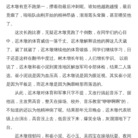
迟木墩有意不跑第一，攒着劲最后冲刺呢。谁知他越跑越慢，最后
竟瘸了，啦啦队由刚开始的精神昂扬，渐渐蔫头耷脑，甚至哂笑他
了。
这次长跑比赛，无疑迟木墩竟跑了个倒数，在同学们的心目
中，迟木墩的体育威信一落千丈。迟木墩解释说他的脚这几天崴
了。崴了就崴了，迟木墩继续他的体育锻炼，同学们继续学习，日
子还是这样在翻书中度过。树木增长年轮，人们增长学识。 以前
说了，迟木墩和崔小泥到黄淮地区解放军司令部体检，结果二人落
选。崔小泥说是因为血压高，迟木墩说是因为眼近视。其实崔小泥
是因为平板足，而迟木墩是因为胸廓畸形而落选的。
从此，迟木墩对体育和军事只字不提，又改行搞起音乐了。据
他说，主攻男高音，整天在操场、校外、音乐教室“咿咿啊啊”的，
不知道的还以为他精神病了呢。结果那年元旦晚会，迟木墩代表班
级上台演出，高音没上去，低音没下来，爆笑全场，灰溜溜地下了
台。
迟木墩很郁闷，和崔小泥、石小玉、吴四宝在操场玩耍。夜间