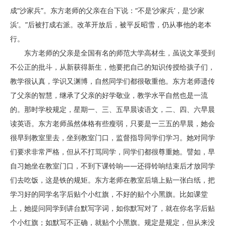
成“沙家兵”。东方老师的父亲在台下说：“不是‘沙家兵’，是‘沙家
浜’。”后被打成右派。改革开放后，被平反昭雪，仍从事他的老本
行。
东方老师的父亲是全国有名的师范大学高材生，虽说文革受到
不公正的批斗，从新获得新生，他要把自己的知识传授给孩子们，
教学很认真，学识又渊博，自然同学们都很敬重他。东方老师遗传
了父亲的智慧，继承了父亲的好学敬业，教学水平自然也是一流
的。那时学校规定，星期一、三、五早晨读语文，二、四、六早晨
读英语。东方老师虽然体格有些瘦弱，只要是一三五的早晨，她会
很早到教室里去，坐到教室门口，监督指导同学们学习。她对同学
们要求非常严格，但从不打骂同学，同学们都很尊重她。譬如，早
自习她坐在教室门口，不到下课铃响——还得铃响结束后才放同学
们去吃饭，这是铁的规矩。东方老师在教室后墙上贴一张白纸，把
学习好的同学名字后贴个小红旗，不好的贴个小黑旗。比如课堂
上，她提问同学到讲台默写字词，如你默写对了，就在你名字后贴
个小红旗；如默写不正确，就贴个小黑旗。规定是规定，但从来没