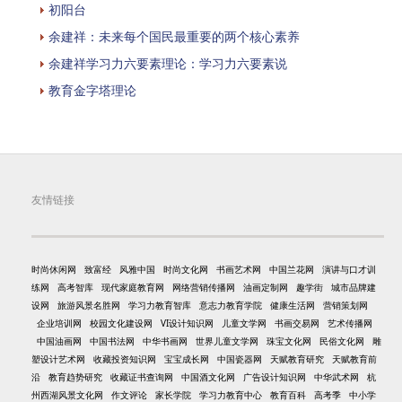
初阳台
余建祥：未来每个国民最重要的两个核心素养
余建祥学习力六要素理论：学习力六要素说
教育金字塔理论
友情链接
时尚休闲网
致富经
风雅中国
时尚文化网
书画艺术网
中国兰花网
演讲与口才训
练网
高考智库
现代家庭教育网
网络营销传播网
油画定制网
趣学街
城市品牌建
设网
旅游风景名胜网
学习力教育智库
意志力教育学院
健康生活网
营销策划网
企业培训网
校园文化建设网
VI设计知识网
儿童文学网
书画交易网
艺术传播网
中国油画网
中国书法网
中华书画网
世界儿童文学网
珠宝文化网
民俗文化网
雕
塑设计艺术网
收藏投资知识网
宝宝成长网
中国瓷器网
天赋教育研究
天赋教育前
沿
教育趋势研究
收藏证书查询网
中国酒文化网
广告设计知识网
中华武术网
杭
州西湖风景文化网
作文评论
家长学院
学习力教育中心
教育百科
高考季
中小学