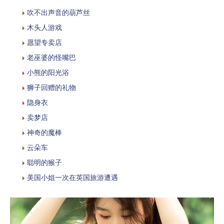
吹不出声音的葫芦丝
木头人游戏
愿望专卖店
老巫婆的怪嘴巴
小熊的阳光浴
狮子回赠的礼物
隐身衣
卖梦店
神奇的魔棒
云朵车
聪明的猴子
美国小姐一次在英国旅游遭遇