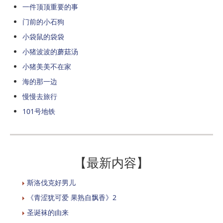
一件顶顶重要的事
门前的小石狗
小袋鼠的袋袋
小猪波波的蘑菇汤
小猪美美不在家
海的那一边
慢慢去旅行
101号地铁
【最新内容】
斯洛伐克好男儿
《青涩犹可爱 果熟自飘香》2
圣诞袜的由来