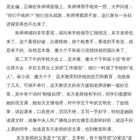
泥走偏，正糊在朱师傅面颈上。朱师傅用手电筒一照，大声问道：
“你们干啥的？”他仨扭头就跑，朱师傅紧跟不放，这仨家伙一头钻
进寝室再也不出来了。
朱师傅感到非常委屈，就叫来学校领导汇报情况，东方老师也
来了。这个案很好破，点着蜡烛，挨个检查手，看谁的手有泥，就
是谁干的。自然迟木墩、傻大个子和崔小泥很快就挖掘出来了。
第二天下午的学校大会上，迟木墩、傻大个子和崔小泥“有幸”
出席大会，并在主席台上演讲“工作报告”，他仨一时成了学校的“名
人”。崔小泥、傻大个子、迟木墩受到学校的惩罚和教育，也收敛
了几天。可祸不单行，这天教语文的东方援朝老师讲解一篇好文
章，其中有个词叫“刚愎自用”。东方老师很有学问，同学们都爱听
她的语文课，她知天文懂地理，对中华五千年的文明史，了如指
掌，讲起课来，口若悬河，滔滔不绝，又写一手好字，特别是她朗
读课文时，就像中央人民广播电台的女播音员那样好听，就连不好
上课的同学，知道是东方老师的语文课，也到教室听课。
东方老师的父亲是个“右派”。文革时，有个领导把“沙家浜”读