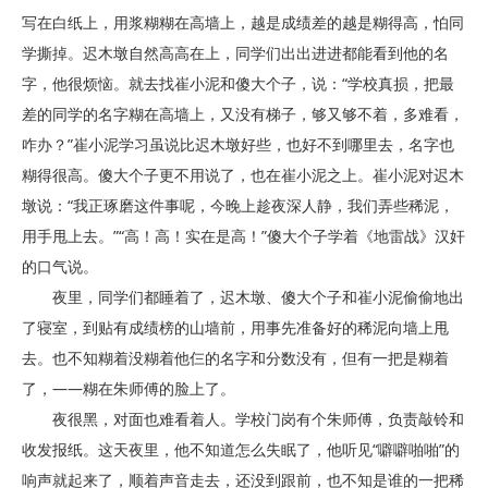
写在白纸上，用浆糊糊在高墙上，越是成绩差的越是糊得高，怕同
学撕掉。迟木墩自然高高在上，同学们出出进进都能看到他的名
字，他很烦恼。就去找崔小泥和傻大个子，说：“学校真损，把最
差的同学的名字糊在高墙上，又没有梯子，够又够不着，多难看，
咋办？”崔小泥学习虽说比迟木墩好些，也好不到哪里去，名字也
糊得很高。傻大个子更不用说了，也在崔小泥之上。崔小泥对迟木
墩说：“我正琢磨这件事呢，今晚上趁夜深人静，我们弄些稀泥，
用手甩上去。”“高！高！实在是高！”傻大个子学着《地雷战》汉奸
的口气说。
夜里，同学们都睡着了，迟木墩、傻大个子和崔小泥偷偷地出
了寝室，到贴有成绩榜的山墙前，用事先准备好的稀泥向墙上甩
去。也不知糊着没糊着他仨的名字和分数没有，但有一把是糊着
了，——糊在朱师傅的脸上了。
夜很黑，对面也难看着人。学校门岗有个朱师傅，负责敲铃和
收发报纸。这天夜里，他不知道怎么失眠了，他听见“噼噼啪啪”的
响声就起来了，顺着声音走去，还没到跟前，也不知是谁的一把稀