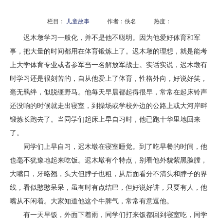
栏目：
儿童故事
作者：佚名 热度：
迟木墩学习一般化，并不是他不聪明。因为他爱好体育和军
事，把大量的时间都用在体育锻炼上了。迟木墩的理想，就是能考
上大学体育专业或者参军当一名解放军战士。实话实说，迟木墩有
时学习还是很刻苦的，自从他爱上了体育，性格外向，好说好笑，
毫无羁绊，似脱缰野马。他每天早晨都起得很早，常常在起床铃声
还没响的时候就走出寝室，到操场或学校外边的公路上或大河岸畔
锻炼长跑去了。当同学们起床上早自习时，他已跑十华里地回来
了。
同学们上早自习，迟木墩在寝室睡觉。到了吃早餐的时间，他
也毫不犹豫地起来吃饭。迟木墩有个特点，别看他外貌紫黑脸膛，
大嘴口，牙略翘，头大但脖子也粗，从后面看分不清头和脖子的界
线，看似憨憨呆呆，虽有时有点结巴，但好说好讲，只要有人，他
嘴从不闲着。大家知道他这个牛脾气，常常有意逗他。
有一天早饭，外面下着雨，同学们打来饭都回到寝室吃，同学