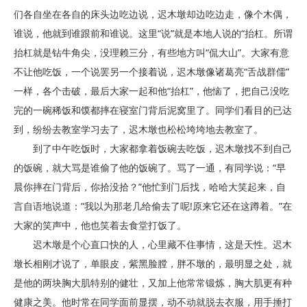
们各自坐在各自的床头边吃边说，迟木墩却边吃边走，像个木偶，
谁说，他就到谁跟前和谁说。这里“说”就是本地人说的“抬杠。所谓
抬杠就是钻牛角尖，没理赖三分，有些地方叫“侃大山”。大家有意
不让他吃饭，一个说罢另一个接着说，迟木墩像诸葛亮“舌战群儒”
一样，各个击破，最后大家一起和他“抬杠”，他恼了，把自己没吃
完的一碗稀饭和馍都摔在寝室门背后泥窝里了。同学们看目的已达
到，纷纷去教室学习去了，迟木墩也松松垮垮地去教室了。
到了中午吃饭时，大家都拿着饭碗去吃饭，迟木墩找不到自己
的饭碗，就大骂是谁偷了他的饭碗了。骂了一通，有同学说：“早
晨你摔在门背后，你拾没拾？”他忙到门后找，哈哈大笑起来，自
言自语地说道：“我以为那老几给偷去了呢!原来它还在这蹲着。”在
大家的笑声中，他也笑着去食堂打饭了。
迟木墩是个心直口快的人，心里藏不住事情，这是天性。迟木
墩长相刚才说了，单眼皮，紫黑脸膛，胖不墩的，最明显之处，就
是他的两块胸大肌特别的健壮，又加上他常常锻炼，胸大肌更有种
健康之美。他时常在同学面前显摆，动不动就脱去衣服，用手捶打