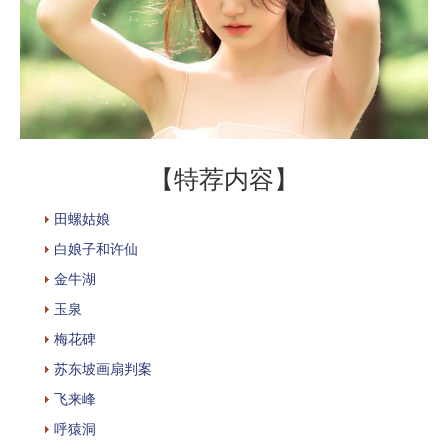
【特荐内容】
田螺姑娘
白娘子和许仙
金牛湖
玉泉
梅花碑
苏东坡画扇判案
飞来峰
呼猿洞