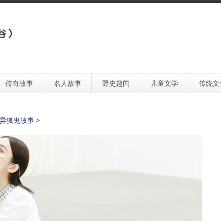
传奇故事
名人故事
野史趣闻
儿童文学
传统文
异狐鬼故事
>