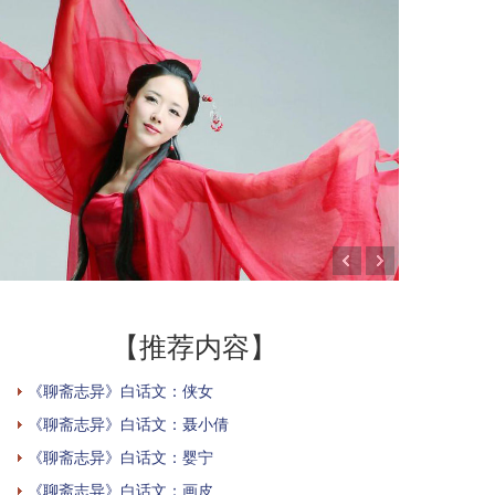
【推荐内容】
《聊斋志异》白话文：侠女
《聊斋志异》白话文：聂小倩
《聊斋志异》白话文：婴宁
《聊斋志异》白话文：画皮