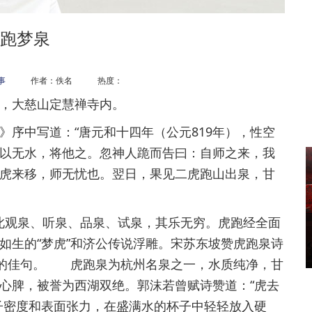
跑梦泉
事
作者：佚名 热度：
，大慈山定慧禅寺内。
中写道：“唐元和十四年（公元819年），性空
以无水，将他之。忽神人跪而告曰：自师之来，我
虎来移，师无忧也。翌日，果见二虎跑山出泉，甘
此观泉、听泉、品泉、试泉，其乐无穷。虎跑经全面
如生的“梦虎”和济公传说浮雕。宋苏东坡赞虎跑泉诗
”的佳句。 虎跑泉为杭州名泉之一，水质纯净，甘
心脾，被誉为西湖双绝。郭沫若曾赋诗赞道：“虎去
子密度和表面张力，在盛满水的杯子中轻轻放入硬