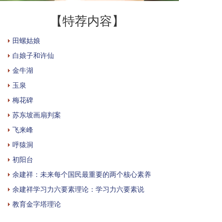
【特荐内容】
田螺姑娘
白娘子和许仙
金牛湖
玉泉
梅花碑
苏东坡画扇判案
飞来峰
呼猿洞
初阳台
余建祥：未来每个国民最重要的两个核心素养
余建祥学习力六要素理论：学习力六要素说
教育金字塔理论