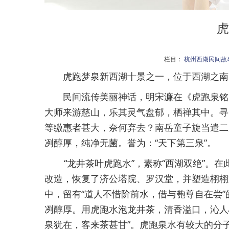
虎
栏目：
杭州西湖民间故
虎跑梦泉新西湖十景之一，位于西湖之南
民间流传美丽神话，明宋濂在《虎跑泉铭》序
大师来游慈山，乐其灵气盘郁，栖禅其中。寻
等缴惠者甚大，奈何弃去？南岳童子旋当遣二
冽醇厚，纯净无菌。誉为：“天下第三泉”。
“龙井茶叶虎跑水”，素称“西湖双绝”。在
改造，恢复了济公塔院、罗汉堂，并塑造栩栩
中，留有“道人不惜阶前水，借与匏尊自在尝
冽醇厚。用虎跑水泡龙井茶，清香溢口，沁人
泉犹在，客来茶甚甘”。虎跑泉水有较大的分