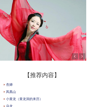
【推荐内容】
杏婵
凤凰山
小黄龙（黄龙洞的来历）
乌龙