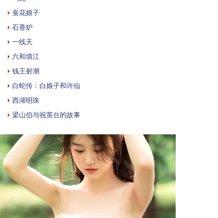
蚕花娘子
石香炉
一线天
六和填江
钱王射潮
白蛇传：白娘子和许仙
西湖明珠
梁山伯与祝英台的故事