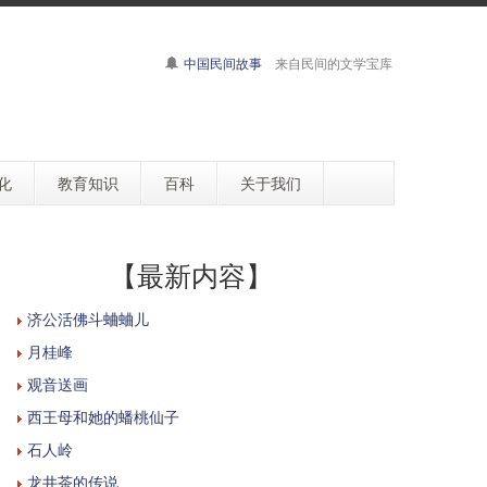
中国民间故事
来自民间的文学宝库
化
教育知识
百科
关于我们
【最新内容】
济公活佛斗蛐蛐儿
月桂峰
观音送画
西王母和她的蟠桃仙子
石人岭
龙井茶的传说