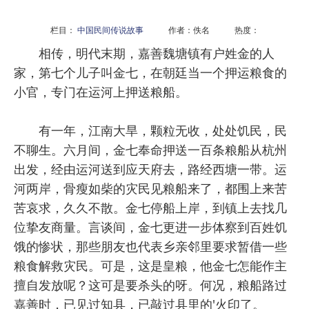
栏目：
中国民间传说故事
作者：佚名 热度：
相传，明代末期，嘉善魏塘镇有户姓金的人
家，第七个儿子叫金七，在朝廷当一个押运粮食的
小官，专门在运河上押送粮船。
有一年，江南大旱，颗粒无收，处处饥民，民
不聊生。六月间，金七奉命押送一百条粮船从杭州
出发，经由运河送到应天府去，路经西塘一带。运
河两岸，骨瘦如柴的灾民见粮船来了，都围上来苦
苦哀求，久久不散。金七停船上岸，到镇上去找几
位挚友商量。言谈间，金七更进一步体察到百姓饥
饿的惨状，那些朋友也代表乡亲邻里要求暂借一些
粮食解救灾民。可是，这是皇粮，他金七怎能作主
擅自发放呢？这可是要杀头的呀。何况，粮船路过
嘉善时，已见过知县，已敲过县里的'火印了。