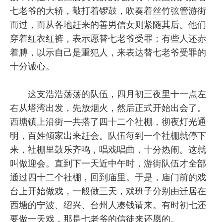
七老爷的大轿，敲打着锣鼓，吹奏着丝竹弦管游街
而过，而从各地赶来的善男信女则紧随其后。他们
穿着红衣红裤，表示愿替七老爷受罪；有些人还赤
着膊，以示自己是重犯人，来表达替七老爷受罪的
十分诚心。
这支浩浩荡荡的队伍，四月初三夜里十一点左
右从塔湾出发，先放烟火，然后正式开始出会了。
西塘镇上沿街一共搭了四十二个社棚，彻夜灯光通
明，百姓倾家出来赶会。队伍每到一个社棚就停下
来，社棚里鼓乐齐鸣，唱戏唱曲，十分热闹。这就
叫做迎会。直到下一天近中午时，游街队伍才全部
通过四十二个社棚，回到庙里。于是，庙门前的戏
台上开始做戏，一般做三天，戏班子分别由迁居在
西塘的宁波、绍兴、台州人凑钱请来。有时初七还
要做一天戏，那是七老爷的信徒来还愿的。