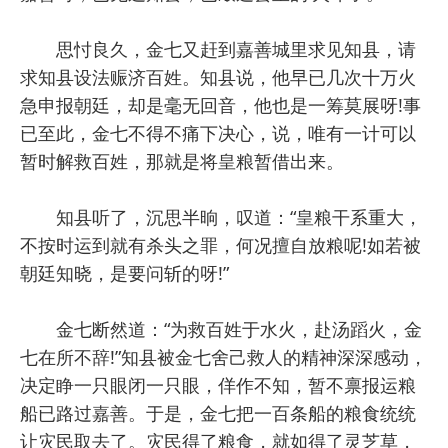
思忖良久，金七又赶到嘉善城里求见知县，请
求知县设法赈济百姓。知县说，他早已几次十万火
急申报朝廷，却是毫无回音，他也是一筹莫展呀!事
已至此，金七不得不痛下决心，说，唯有一计可以
暂时解救百姓，那就是将皇粮暂借出来。
知县听了，沉思半晌，叹道：“皇粮干系重大，
不按时运到就有杀头之罪，何况擅自放粮呢!如若被
朝廷知晓，是要问斩的呀!”
金七断然道：“为救百姓于水火，赴汤蹈火，金
七在所不辞!”知县被金七舍己救人的精神深深感动，
决定睁一只眼闭一只眼，佯作不知，暂不禀报运粮
船已路过嘉善。于是，金七把一百条船的粮食统统
让灾民取去了。灾民得了粮食，就如得了灵芝草，