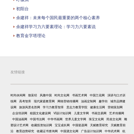
初阳台
余建祥：未来每个国民最重要的两个核心素养
余建祥学习力六要素理论：学习力六要素说
教育金字塔理论
友情链接
时尚休闲网
致富经
风雅中国
时尚文化网
书画艺术网
中国兰花网
演讲与口才训
练网
高考智库
现代家庭教育网
网络营销传播网
油画定制网
趣学街
城市品牌建
设网
旅游风景名胜网
学习力教育智库
意志力教育学院
健康生活网
营销策划网
企业培训网
校园文化建设网
VI设计知识网
儿童文学网
书画交易网
艺术传播网
中国油画网
中国书法网
中华书画网
世界儿童文学网
珠宝文化网
民俗文化网
雕
塑设计艺术网
收藏投资知识网
宝宝成长网
中国瓷器网
天赋教育研究
天赋教育前
沿
教育趋势研究
收藏证书查询网
中国酒文化网
广告设计知识网
中华武术网
杭