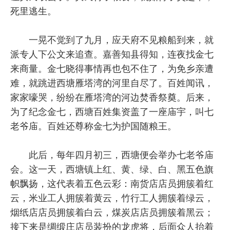
死里逃生。
一晃不觉到了九月，应天府不见粮船到来，就
派专人下公文来追查。嘉善知县得知，连夜找金七
来商量。金七晓得事情再也包不住了，为免乡亲遭
难，就跳进西塘雁塔湾的河里自尽了。百姓闻讯，
家家嚎哭，纷纷在雁塔湾的河边焚香祭奠。后来，
为了纪念金七，西塘百姓集资盖了一座庙宇，叫七
老爷庙。百姓还尊称金七为护国随粮王。
此后，每年四月初三，西塘便会举办七老爷庙
会。这一天，西塘镇上红、黄、绿、白、黑五色旗
帜飘扬，这代表着五色云彩：南货店店员拥簇着红
云，米业工人拥簇着黄云，竹行工人拥簇着绿云，
烟纸店店员拥簇着白云，煤炭店店员拥簇着黑云；
接下来是绸缎庄店员装扮的龙虎将，后面众人抬着