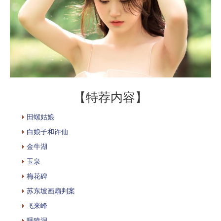
【特荐内容】
田螺姑娘
白娘子和许仙
金牛湖
玉泉
梅花碑
苏东坡画扇判案
飞来峰
呼猿洞